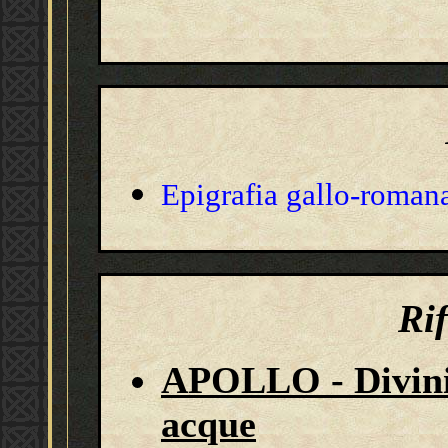
Epigrafia gallo-roman
Ri
APOLLO - Divinità
acque