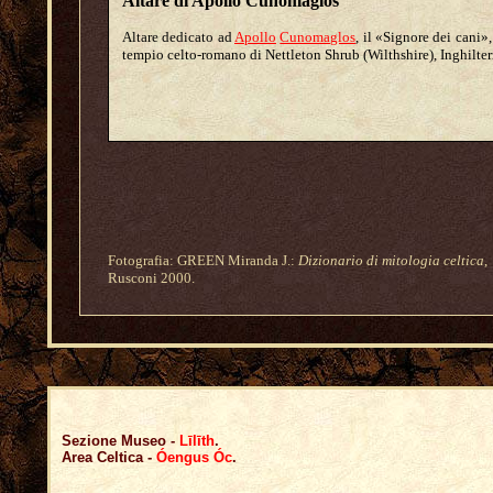
Altare di Apollo Cunomaglos
A
ltare dedicato ad
Apollo
Cunomaglos
, il «Signore dei cani»,
tempio celto-romano di Nettleton Shrub (Wilthshire), Inghilter
Fotografia: GREEN Miranda J.:
Dizionario di mitologia celtica
,
Rusconi 2000.
Sezione Museo -
Līlīth
.
Area Celtica -
Óengus Óc
.