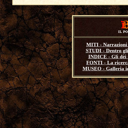
MITI - Narrazioni 
STUDI - Dentro gli
INDICE - Gli dèi e
FONTI - La ricerca
MUSEO - Galleria i