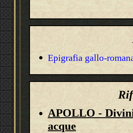
Epigrafia gallo-roman
Ri
APOLLO - Divinità
acque