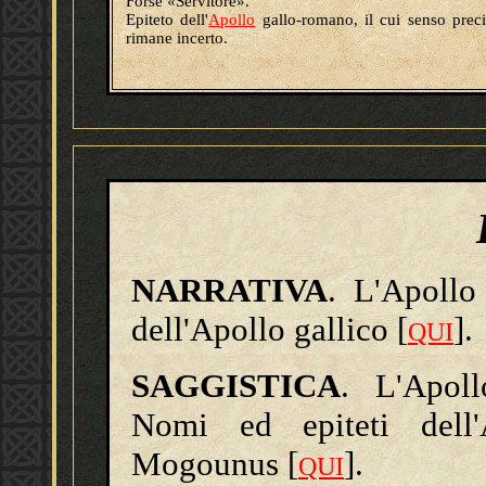
Forse «Servitore».
Epiteto dell'
Apollo
gallo-romano, il cui senso prec
rimane incerto.
NARRATIVA
. L'Apollo
dell'Apollo gallico [
].
QUI
SAGGISTICA
. L'Apoll
Nomi ed epiteti dell'
Mogounus [
].
QUI