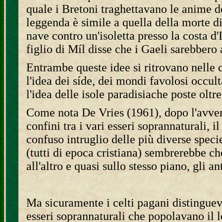
quale i Bretoni traghettavano le anime de
leggenda è simile a quella della morte di 
nave contro un'isoletta presso la costa d
figlio di Míl disse che i Gaeli sarebbero
Entrambe queste idee si ritrovano nelle c
l'idea dei síde, dei mondi favolosi occulta
l'idea delle isole paradisiache poste oltre
Come nota De Vries (1961), dopo l'avvent
confini tra i vari esseri soprannaturali,
confuso intruglio delle più diverse specie
(tutti di epoca cristiana) sembrerebbe ch
all'altro e quasi sullo stesso piano, gli an
Ma sicuramente i celti pagani distingueva
esseri soprannaturali che popolavano il 