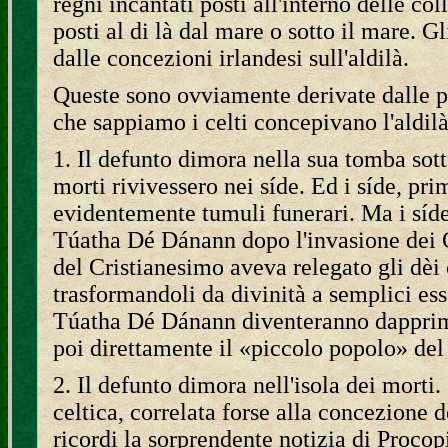
regni incantati posti all'interno delle co
posti al di là dal mare o sotto il mare. G
dalle concezioni irlandesi sull'aldilà.
Queste sono ovviamente derivate dalle pi
che sappiamo i celti concepivano l'aldilà
1. Il defunto dimora nella sua tomba sott
morti rivivessero nei síde. Ed i síde, pri
evidentemente tumuli funerari. Ma i síde 
Túatha Dé Dánann dopo l'invasione dei 
del Cristianesimo aveva relegato gli dèi c
trasformandoli da divinità a semplici ess
Túatha Dé Dánann diventeranno dapprima 
poi direttamente il «piccolo popolo» del
2. Il defunto dimora nell'isola dei morti
celtica, correlata forse alla concezione d
ricordi la sorprendente notizia di Proco