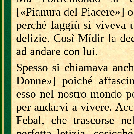
[«Pianura del Piacere»]
perché laggiù si viveva u
delizie. Così Mídir la de
ad andare con lui.
Spesso si chiamava anch
Donne»] poiché affasci
esso nel nostro mondo pe
per andarvi a vivere. Acco
Febal, che trascorse ne
perfetta letizia, cosicch