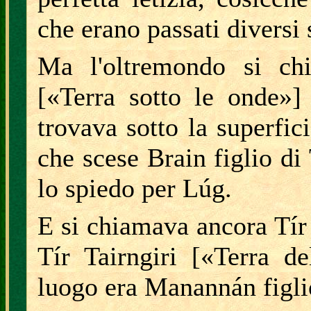
che erano passati diversi 
Ma l'oltremondo si ch
[«Terra sotto le onde»]
trovava sotto la superfic
che scese Brain figlio d
lo spiedo per Lúg.
E si chiamava ancora Tír
Tír Tairngiri [«Terra d
luogo era Manannán figlio