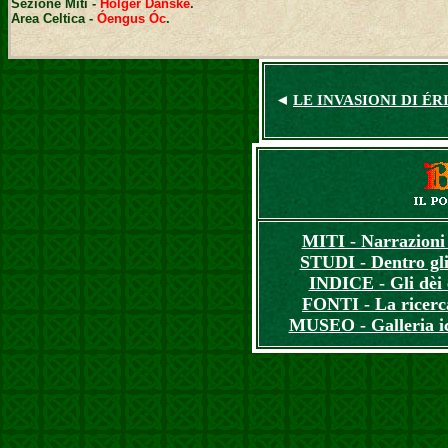
Sezione Miti
-
Holger Danske
.
Area Celtica -
Óengus Óc
.
◄
LE INVASIONI DI ÉR
MITI - Narrazioni 
STUDI - Dentro gli
INDICE - Gli dèi e
FONTI - La ricerca
MUSEO - Galleria i