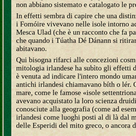
non abbiano sistemato e catalogato le pr
In effetti sembra di capire che una disti
i Fomóire vivevano nelle isole intorno ad 
Mesca Ulad (che è un racconto che fa par
che quando i Túatha Dé Dánann si ritiraro
abitavano.
Qui bisogna rifarci alle concezioni cosm
mitologia irlandese ha subìto gli effetti
è venuta ad indicare l'intero mondo uman
antichi irlandesi chiamavano bíth o lér. O
mare, come le famose «isole settentrio
avevano acquistato la loro scienza drui
conosciute alla geografia (come ad esempi
irlandesi come luoghi posti al di là dal m
delle Esperidi del mito greco, o ancora di