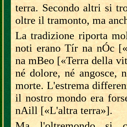
terra. Secondo altri si t
oltre il tramonto, ma anch
La tradizione riporta mo
noti erano Tír na nÓc [«
na mBeo [«Terra della vit
né dolore, né angosce, n
morte. L'estrema differen
il nostro mondo era forse
nAill [«L'altra terra»].
Ma l'oltremondo si