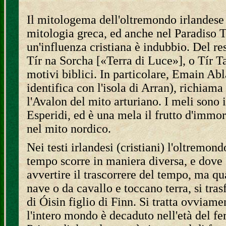
Il mitologema dell'oltremondo irlandese è
mitologia greca, ed anche nel Paradiso Te
un'influenza cristiana è indubbio. Del r
Tír na Sorcha [«Terra di Luce»], o Tír T
motivi biblici. In particolare, Emain Abl
identifica con l'isola di Arran), richiama 
l'Avalon del mito arturiano. I meli sono i
Esperidi, ed è una mela il frutto d'immor
nel mito nordico.
Nei testi irlandesi (cristiani) l'oltremon
tempo scorre in maniera diversa, e dove
avvertire il trascorrere del tempo, ma q
nave o da cavallo e toccano terra, si tra
di Óisin figlio di Finn. Si tratta ovviame
l'intero mondo è decaduto nell'età del fe