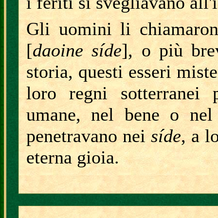
i feriti si svegliavano al
Gli uomini li chiamaron
[
daoine síde
], o più br
storia, questi esseri miste
loro regni sotterranei 
umane, nel bene o nel 
penetravano nei
síde
, a l
eterna gioia.