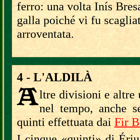
ferro: una volta Inís Bres
galla poiché vi fu scaglia
arroventata.
4 - L'ALDILÀ
ltre divisioni e altre
nel tempo, anche se
quinti effettuata dai
Fir B
I cinque «quinti» di Ériu