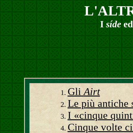
L'ALT
I
síde
ed 
Gli
Airt
Le più antiche 
I «cinque quint
Cinque volte c