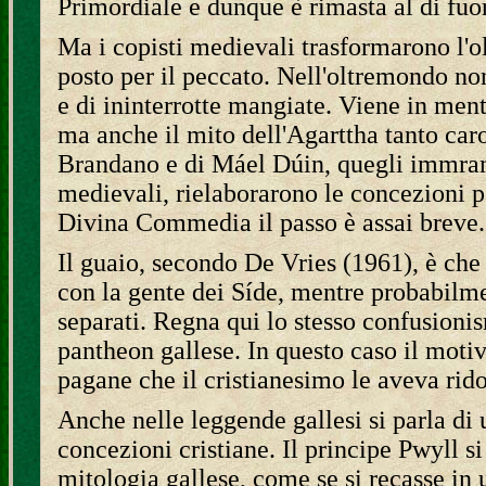
Primordiale e dunque è rimasta al di fuo
Ma i copisti medievali trasformarono l'ol
posto per il peccato. Nell'oltremondo no
e di ininterrotte mangiate. Viene in men
ma anche il mito dell'Agarttha tanto caro 
Brandano e di Máel Dúin, quegli immrama
medievali, rielaborarono le concezioni pag
Divina Commedia il passo è assai breve.
Il guaio, secondo De Vries (1961), è che
con la gente dei Síde, mentre probabilme
separati. Regna qui lo stesso confusionis
pantheon gallese. In questo caso il motiv
pagane che il cristianesimo le aveva rido
Anche nelle leggende gallesi si parla d
concezioni cristiane. Il principe Pwyll s
mitologia gallese, come se si recasse in