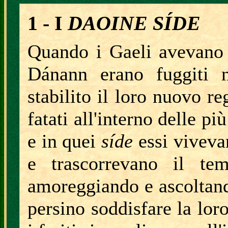
1 - I
DAOINE SÍDE
Quando i Gaeli avevano 
Dánann erano fuggiti n
stabilito il loro nuovo r
fatati all'interno delle pi
e in quei
síde
essi vivevan
e trascorrevano il tem
amoreggiando e ascoltan
persino soddisfare la lor