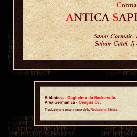
C
orma
A
NTICA
S
AP
Sanas Cormaic
.
Saltáir Caisil
. Il
Biblioteca -
Guglielmo da Baskerville
.
Area Germanica -
Óengus Óc
.
Traduzione e note a cura della
Redazione Bifröst
.