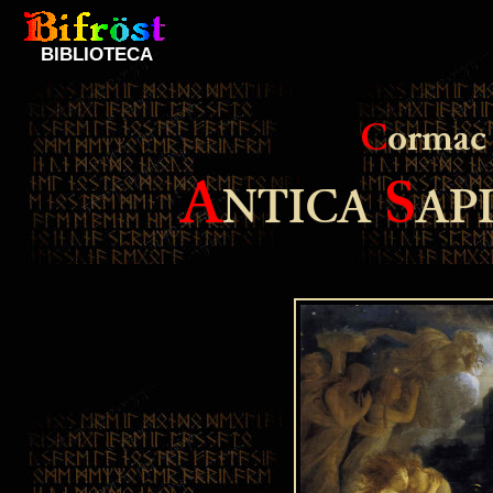
BIBLIOTECA
C
ormac
A
S
NTICA
AP