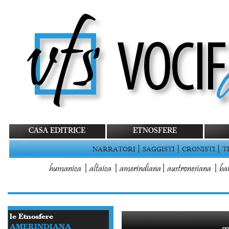
CASA EDITRICE
ETNOSFERE
|
|
|
NARRATORI
SAGGISTI
CRONISTI
T
humanica
|
altaica
|
amerindiana
|
austronesiana
|
bal