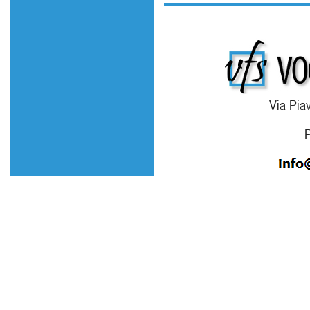
Via Piav
P