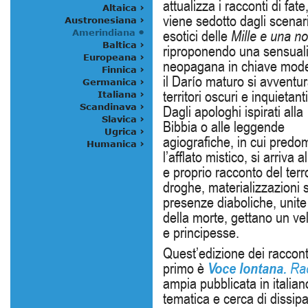
attualizza i racconti di fate
viene sedotto dagli scenar
esotici delle
Mille e una no
riproponendo una sensuali
neopagana in chiave mod
il Darío maturo si avventur
territori oscuri e inquietanti
Dagli apologhi ispirati alla
Bibbia o alle leggende
agiografiche, in cui predo
l’afflato mistico, si arriva a
e proprio racconto del terr
droghe, materializzazioni s
presenze diaboliche, unit
della morte, gettano un vel
e principesse.
Quest’edizione dei racconti
primo è
Voce lontana.
Rac
ampia pubblicata in itali
tematica e cerca di dissipa