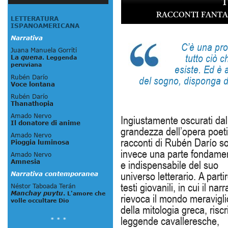
RACCONTI FANTAS
C’è una pro
tutto ciò 
esiste. Ed è a
del sogno, disponga d
Ingiustamente oscurati dal
grandezza dell’opera poeti
racconti di Rubén Darío s
invece una parte fondame
e indispensabile del suo
universo letterario. A parti
testi giovanili, in cui il nar
rievoca il mondo meravigl
della mitologia greca, riscr
leggende cavalleresche,