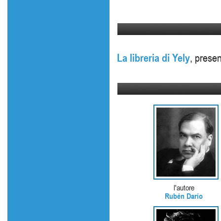
La libreria di Yely
, prese
l'autore
Rubén Darío