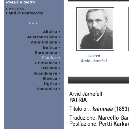
l'autore
Arvid Järnefelt
Arvid Järnefelt
PATRIA
Titolo or.:
Isänmaa
(
1893
Traduzione:
Marcello Ga
Postfazione:
Pertti Kark