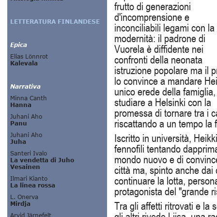
frutto di generazioni
d'incomprensione e
inconciliabili legami con la
modernità: il padrone di
Vuorela è diffidente nei
confronti della neonata
istruzione popolare ma il p
lo convince a mandare Hei
unico erede della famiglia,
studiare a Helsinki con la
promessa di tornare tra i c
riscattando a un tempo la 
Iscritto in università, Heik
fennofili tentando dapprima
mondo nuovo e di convincerl
città ma, spinto anche dai 
continuare la lotta, person
protagonista del "grande ri
Tra gli affetti ritrovati e 
gli altri rivede Liisa, una 