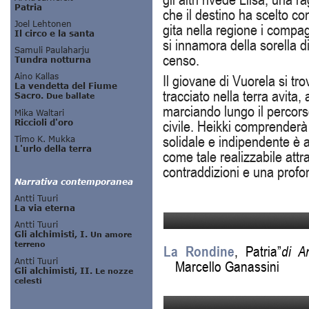
che il destino ha scelto c
gita nella regione i compag
si innamora della sorella d
censo.
Il giovane di Vuorela si tr
tracciato nella terra avita,
marciando lungo il percors
civile. Heikki comprenderà 
solidale e indipendente è a
come tale realizzabile attr
contraddizioni e una profo
La Rondine
, Patria”
di Ar
Marcello Ganassini