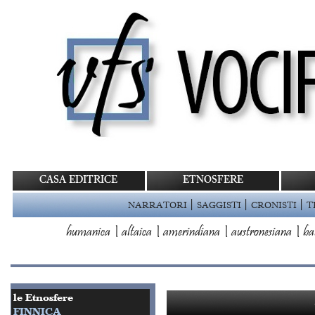
CASA EDITRICE
ETNOSFERE
|
|
|
NARRATORI
SAGGISTI
CRONISTI
T
humanica
|
altaica
|
amerindiana
|
austronesiana
|
ba