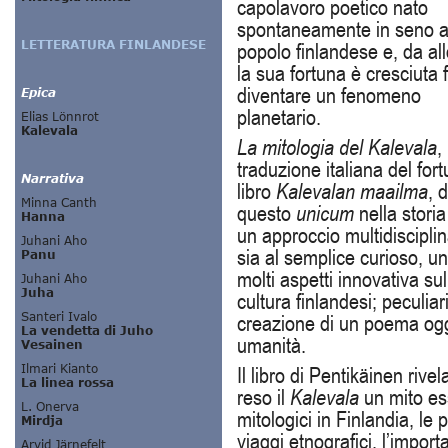
capolavoro poetico nato
spontaneamente in seno a
popolo finlandese e, da all
la sua fortuna è cresciuta 
diventare un fenomeno
planetario.
La mitologia del Kalevala
,
traduzione italiana del for
libro
Kalevalan maailma
, 
questo
unicum
nella storia
un approccio multidisciplina
sia al semplice curioso, u
molti aspetti innovativa sull
cultura finlandesi; peculia
creazione di un poema oggi
umanità.
Il libro di Pentikäinen riv
reso il
Kalevala
un mito ess
mitologici in Finlandia, le 
viaggi etnografici, l’import