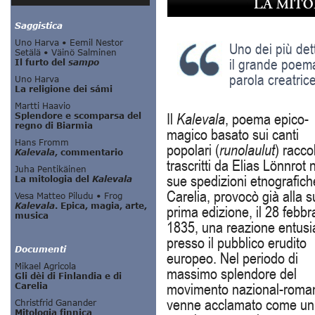
LA MIT
Uno dei più dett
il grande poema
parola creatric
Il
Kalevala
, poema epico-
magico basato sui canti
popolari (
runolaulut
) raccol
trascritti da Elias Lönnrot 
sue spedizioni etnografich
Carelia, provocò già alla 
prima edizione, il 28 febbr
1835, una reazione entusi
presso il pubblico erudito
europeo. Nel periodo di
massimo splendore del
movimento nazional-roman
venne acclamato come un