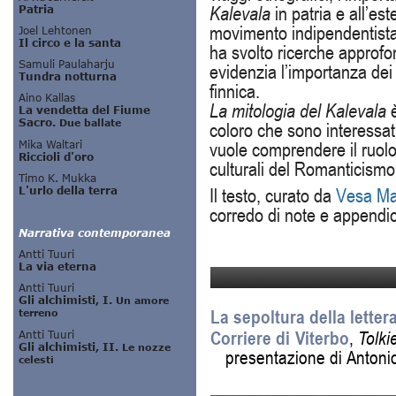
Kalevala
in patria e all’es
movimento indipendentista.
ha svolto ricerche approfon
evidenzia l’importanza dei
finnica.
La mitologia del Kalevala
è
coloro che sono interessati
vuole comprendere il ruol
culturali del Romanticismo
Il testo, curato da
Vesa Ma
corredo di note e appendic
La sepoltura della letter
Corriere di Viterbo
,
Tolki
presentazione di Antoni