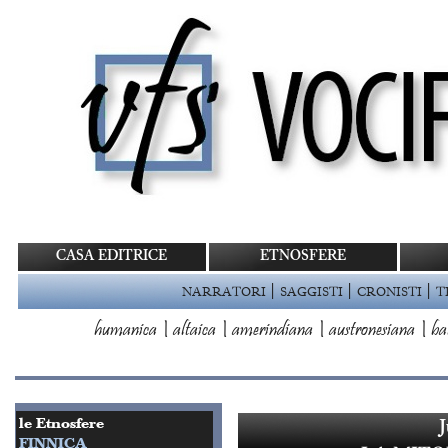
CASA EDITRICE
ETNOSFERE
|
|
|
NARRATORI
SAGGISTI
CRONISTI
T
humanica
|
altaica
|
amerindiana
|
austronesiana
|
ba