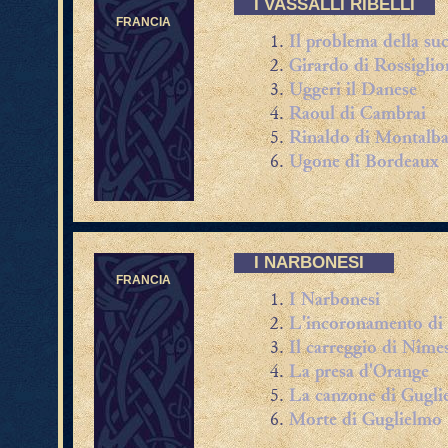
I VASSALLI RIBELLI
FRANCIA
Il problema della su
Girardo di Rossiglio
Uggeri il Danese
Raoul di Cambrai
Rinaldo di Montalb
Ugone di Bordeaux
I NARBONESI
FRANCIA
I Narbonesi
L'incoronamento di
Il carreggio di Nîme
La presa d'Orange
La canzone di Gugli
Morte di Guglielmo