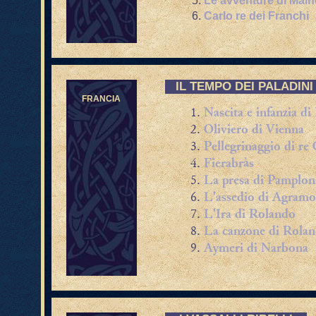
Le avventure di Main
Carlo re dei Franchi
IL TEMPO DEI PALADIN
FRANCIA
Nascita e infanzia d
Oliviero di Vienna
Pellegrinaggio di re
Fierabràs
La presa di Pamplon
L'assedio di Agramo
L'Ira di Rolando
La canzone di Rola
Aymeri di Narbona