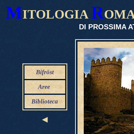
M
R
ITOLOGIA
OM
DI PROSSIMA A
Bifröst
Aree
Biblioteca
◄