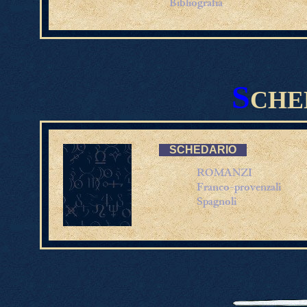
Bibliografia
S
CHE
SCHEDARIO
ROMANZI
Franco-provenzali
Spagnoli