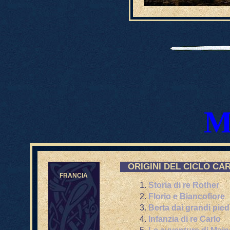
ORIGINI DEL CICLO CA
FRANCIA
Storia di re Rother
Florio e Biancofiore
Berta dai grandi pied
Infanzia di re Carlo