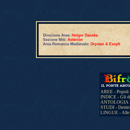
Direzione Aree:
Holger Danske
Sezione Miti:
Astériōn
Area Romanza Medievale:
Drystan
&
Essylt
AREE - Popoli 
INDICE - Gli dèi
ANTOLOGIA - La
STUDI - Dentro 
LINGUE - Alle 