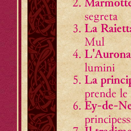
Marmotte
segreta
La Raiet
Mul
L'Aurona
lumini
La princi
prende le
Ey-de-N
principess