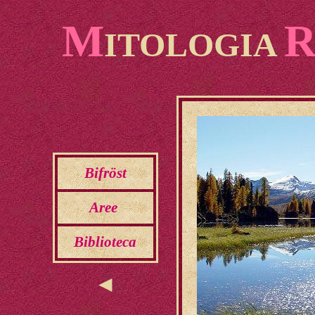
M
ITOLOGIA
Bifröst
Aree
Biblioteca
◄