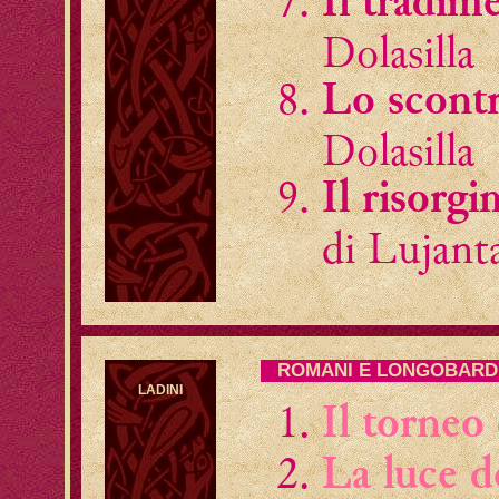
Il tradim
Dolasilla
Lo scontr
Dolasilla
Il risorgi
di Lujant
ROMANI E LONGOBARD
LADINI
Il torneo
La luce d