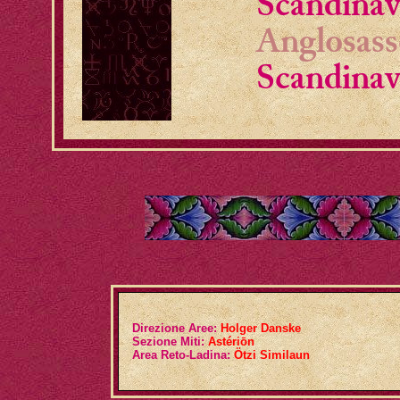
Scandinav
Anglosass
Scandinav
Direzione Aree:
Holger Danske
Sezione Miti:
Astériōn
Area Reto-Ladina:
Ötzi Similaun