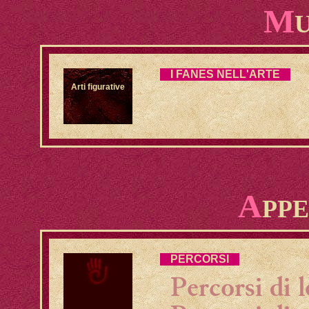
M
I FANES NELL'ARTE
Arti figurative
A
PPE
PERCORSI
Percorsi di l