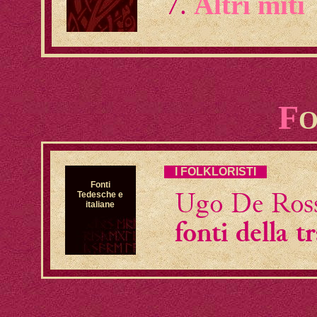
Altri miti
F
O
I FOLKLORISTI
Fonti
Ugo De Ross
Tedesche e
italiane
fonti della t