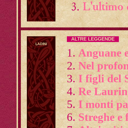
L'ultimo 
ALTRE LEGGENDE
LADINI
Anguane e
Nel profon
I figli del 
Re Laurino
I monti pa
Streghe e 