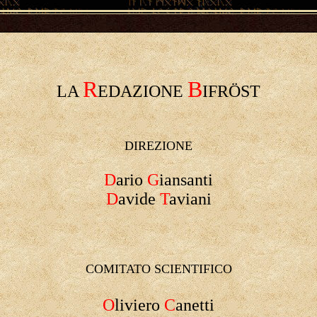
R
B
LA
EDAZIONE
IFRÖST
DIREZIONE
D
ario
G
iansanti
D
avide
T
aviani
COMITATO SCIENTIFICO
O
liviero
C
anetti