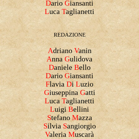
D
ario
G
iansanti
L
uca
T
aglianetti
REDAZIONE
A
driano
V
anin
A
nna
G
ulidova
D
aniele
B
ello
D
ario
G
iansanti
F
lavia
D
i
L
uzio
G
iuseppina
G
atti
L
uca
T
aglianetti
L
uigi
B
ellini
S
tefano
M
azza
S
ilvia
S
angiorgio
V
aleria
M
uscarà