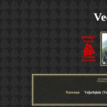
Ve
BIFRÖST
Indice
GERMANI
Scandinavi
ORTOGRA
NORMALIZ
Norreno
Veþrfo
lnir
(
Ve