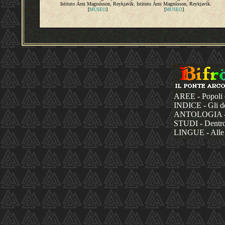
Istituto Árni Magnússon, Reykjavík.
Istituto Árni Magnússon, Reykjavík.
[
]
[
]
MUSEO
MUSEO
AREE - Popoli 
INDICE - Gli dèi
ANTOLOGIA - La
STUDI - Dentro 
LINGUE - Alle 