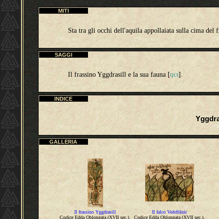
MITI
Sta tra gli occhi dell'aquila appollaiata sulla cima del 
SAGGI
Il frassino Yggdrasill e la sua fauna [
].
QUI
INDICE
Yggdra
GALLERIA
Il frassino Yggdrasill
Il falco Veðrfölnir
Codice Edda Oblongata (XVII sec.).
Codice Edda Oblongata (XVII sec.).