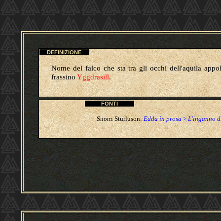
DEFINIZIONE
Nome del falco che sta tra gli occhi dell'aquila appol
frassino
Yggdrasill
.
FONTI
Snorri Sturluson:
Edda in prosa
>
L'inganno di