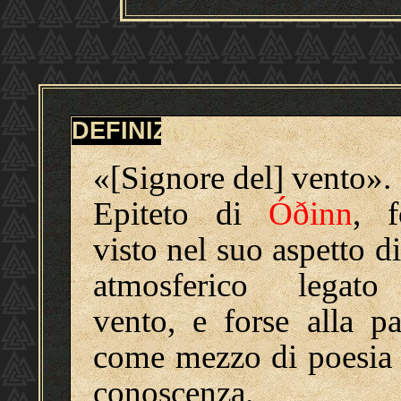
DEFINIZIONE
«[Signore del] vento».
Epiteto di
Óðinn
, f
visto nel suo aspetto d
atmosferico legat
vento, e forse alla pa
come mezzo di poesia 
conoscenza.