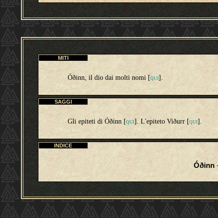
MITI
Óðinn, il dio dai molti nomi [
].
QUI
SAGGI
Gli epiteti di Óðinn [
]. L'epiteto Viðurr [
].
QUI
QUI
INDICE
Óðinn
-