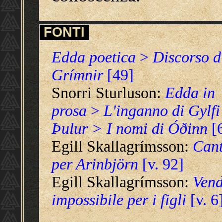
FONTI
Edda poetica
>
Discorso d
Grímnir
[49]
Snorri Sturluson:
Edda in
prosa
>
L'inganno di Gylfi
Þulur > I nomi di Óðinn
[
Egill Skallagrímsson:
Can
per Arinbjörn
[v. 92]
Egill Skallagrímsson:
Vend
impossibile per i figli
[v. 6