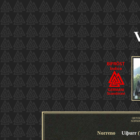
BIFRÖST
Indice
GERMANI
Scandinavi
ORTO
NORMA
Norreno
Uiþurr
(