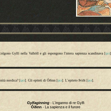
colgono Gylfi nella Valhöll e gli espongono l'intera sapienza scandinava [
QUI
inità nordica? [
]. Gli epiteti di Óðinn [
]. L'epiteto Þriði [
].
QUI
QUI
QUI
Gylfaginning
- L'inganno di re Gylfi
Óðinn
- La sapienza e il furore