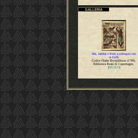
GALLERIA
Hár, Jafnhár e Þriði a colloquio con
re Gylfi
Codice Ólafur Brynjúlfsson (1760).
Biblioteca Reale di Copenhagen.
[
]
MUSEO