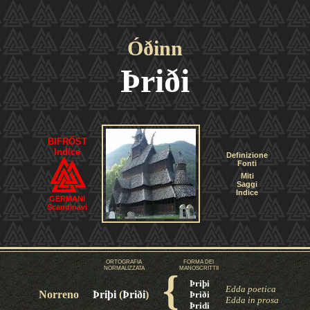
Óðinn
Þriði
BIFRÖST
Indice
Definizione
Fonti
Miti
Saggi
Indice
GERMANI
Scandinavi
ORTOGRAFIA
FORMA DEI
NORMALIZZATA
MANOSCRITTII
{
Þri
þ
i
Edda poetica
Norreno
Þri
þ
i
(
Þriði
)
Þriði
Edda in prosa
Þri
d
i