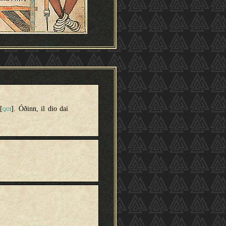
][
]. Óðinn, il dio dai
QUI