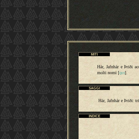
MITI
Hár, Jafnhár e Þriði ac
molti nomi [
].
QUI
SAGGI
Hár, Jafnhár e Þriði: tr
INDICE