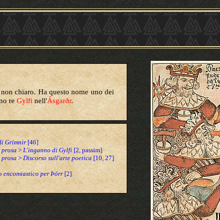
 non chiaro. Ha questo nome uno dei
ono re
Gylfi
nell'
Ásgarðr
.
di Grímnir
[46]
 prosa
>
L'inganno di Gylfi
[2, passim]
 prosa
>
Discorso sull'arte poetica
[10, 27]
 encomiastico per Þórr
[2]