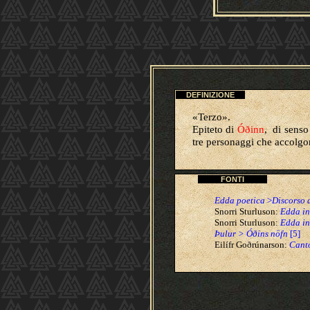
DEFINIZIONE
«Terzo».
Epiteto di
Óðinn
, di senso
tre personaggi che accolg
FONTI
Edda poetica
>
Discorso 
Snorri Sturluson:
Edda in
Snorri Sturluson:
Edda in
Þulur > Óðins nöfn
[5]
Eilífr Goðrúnarson:
Canto