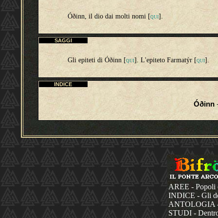
Óðinn, il dio dai molti nomi [
].
QUI
SAGGI
Gli epiteti di Óðinn [
]. L'epiteto Farmatýr [
].
QUI
QUI
INDICE
Óðinn
-
AREE - Popoli 
INDICE - Gli dèi
ANTOLOGIA - La
STUDI - Dentro 