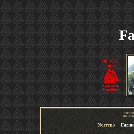
F
BIFRÖST
Indice
GERMANI
Scandinavi
ORTOGR
NORMALI
Norreno
Farma