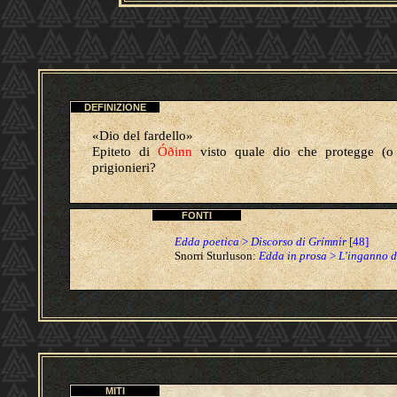
DEFINIZIONE
«Dio del fardello»
Epiteto di
Óðinn
visto quale dio che protegge (o 
prigionieri?
FONTI
Edda poetica
>
Discorso di Grímnir
[48]
Snorri Sturluson:
Edda in prosa
>
L'inganno d
MITI