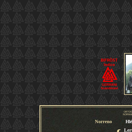
BIFRÖST
Indice
GERMANI
Scandinavi
ORTOG
NORMAL
Norreno
Hl
Ler