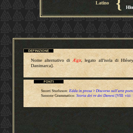
{
Latino
Hl
DEFINIZIONE
Nome alternativo di
Ægir
, legato all'isola di Hlése
Danimarca].
FONTI
Snorri Sturluson:
Edda in prosa
>
Discorso sull'arte poet
Sassone Grammatico:
Storia dei re dei Danesi
[VIII: viii: