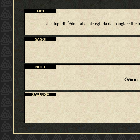
MITI
I due lupi di
Óðinn, al quale egli dà da mangiare il cib
SAGGI
INDICE
Óðinn
-
GALLERIA