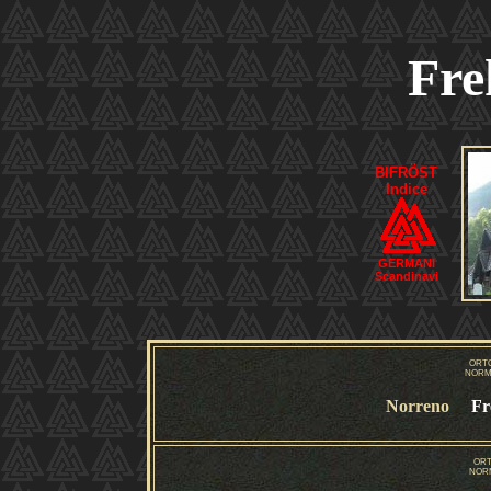
Fre
BIFRÖST
Indice
GERMANI
Scandinavi
ORT
NORM
Norreno
Fr
ORT
NOR