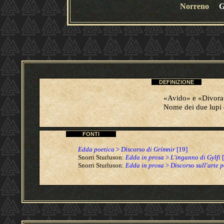
Norreno
G
DEFINIZIONE
«Avido» e «Divora
Nome dei due lupi
FONTI
Edda poetica
>
Discorso di Grímnir
[19]
Snorri Sturluson:
Edda in prosa
>
L'inganno di Gylfi
[
Snorri Sturluson:
Edda in prosa
>
Discorso sull'arte 