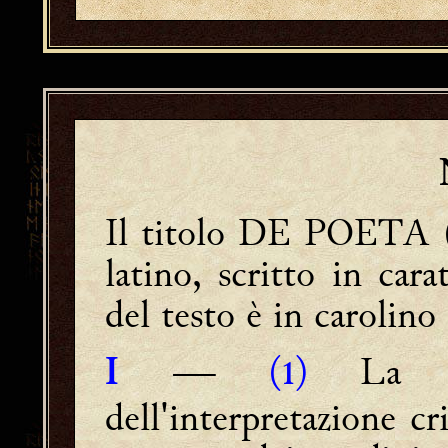
Il titolo DE POETA (i
latino, scritto in cara
del testo è in carolin
―
(
)
La pr
I
1
dell'interpretazione c