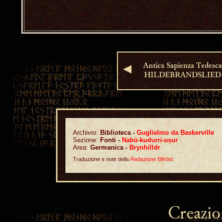
Antica Sapienza Tedesca
◄
HILDEBRANDSLIED
Archivio:
Biblioteca -
Guglielmo da Baskerville
Sezione:
Fonti -
Nabū-kudurri-uṣur
Area:
Germanica -
Brynhilldr
Traduzione e note della
Redazione Bifröst
.
Creazio