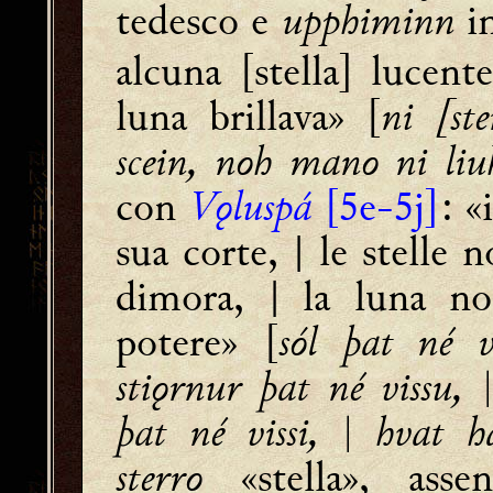
tedesco e
upphiminn
i
alcuna [stella] lucent
luna brillava» [
ni [st
scein, noh mano ni liu
con
Vǫluspá
[5e-5j]
: «
sua corte, | le stelle 
dimora, | la luna no
potere» [
sól þat né v
stiǫrnur þat né vissu,
þat né vissi, | hvat 
sterro
«stella», asse