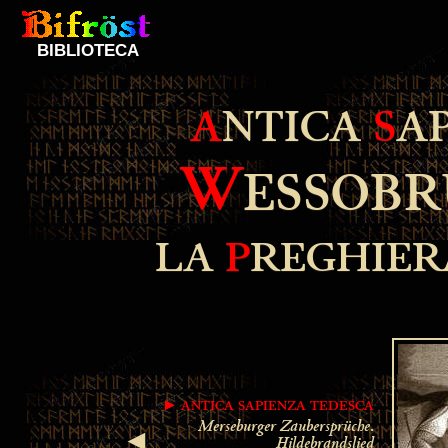
BIBLIOTECA
A
NTICA
S
A
W
ESSOB
LA
P
REGHIER
► ANTICA SAPIENZA TEDESCA
Merseburger Zaubersprüche
.
Hildebrandslied
◄