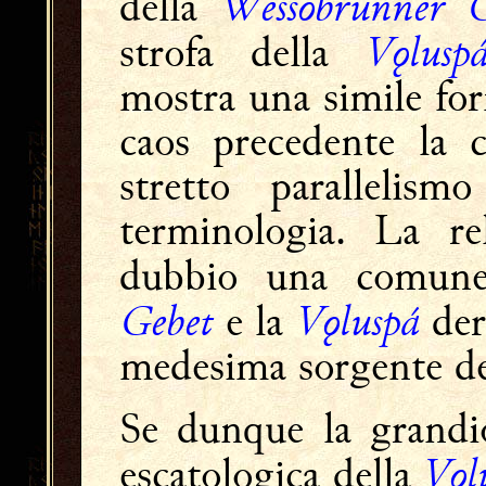
Wessobrunner G
della
Vǫlusp
strofa della
mostra una simile for
caos precedente la 
stretto parallelis
terminologia. La re
dubbio una comune
Gebet
Vǫluspá
e la
der
medesima sorgente de
Se dunque la grandi
Vǫl
escatologica della