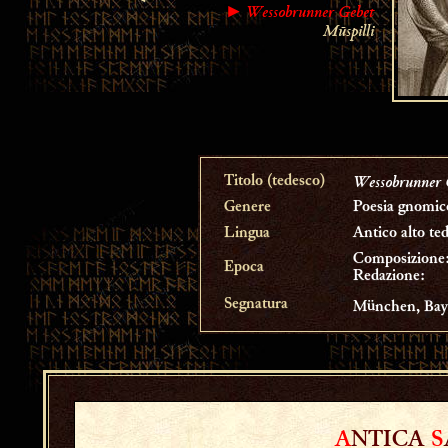
Wessobrunner Gebet
►
Mūspilli
Wessobrunner 
Titolo (tedesco)
Genere
Poesia gnomico
Lingua
Antico alto te
Composizione
Epoca
Redazione:
Segnatura
München, Bayer
A
NTICA
S