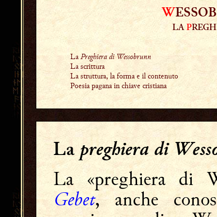
W
ESSO
LA
P
REGH
La
Preghiera di Wessobrunn
La scrittura
La struttura, la forma e il contenuto
Poesia pagana in chiave cristiana
preghiera di Wes
La
La «preghiera di 
Gebet
, anche conos