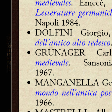
medievales
. Emecé,
Letterature germanic
Napoli 1984.
DOLFINI Giorgi
dell'antico alto tedesco
GRÜNAGER Car
medievale
. Sansoni
1967.
MANGANELLA Ge
mondo nell'antica poe
1966.