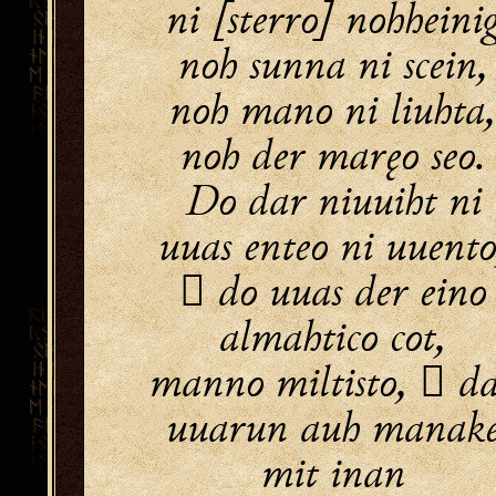
ni [sterro] nohheini
noh sunna ni scein,
noh mano ni liuhta
noh der maręo seo.
Do dar niuuiht ni
uuas enteo ni uuento
 do uuas der eino
almahtico cot,
manno miltisto,  d
uuarun auh manak
mit inan