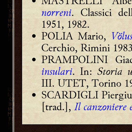
MASTRELLI Alber
norreni
. Classici de
1951, 1982.
POLIA Mario,
Völus
Cerchio, Rimini 1983
PRAMPOLINI Gia
insulari
. In:
Storia u
III. UTET, Torino 1
SCARDIGLI Piergius
[trad.],
Il canzoniere 