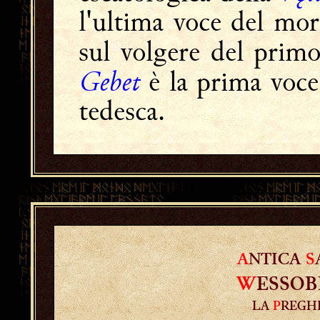
l'ultima voce del mo
sul volgere del prim
Gebet
è la prima voce 
tedesca.
A
NTICA
S
W
ESSO
LA
P
REGH