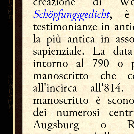
creazione di W
Schöpfungsgedicht
, è
testimonianze in anti
la più antica in ass
sapienziale. La dat
intorno al 790 o p
manoscritto che c
all'incirca all'81
manoscritto è scono
dei numerosi centri
Augsburg o Reg