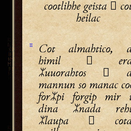
cootlihhe geista  co
heilac
Cot almahtico, 
II
himil  erd
uuorahtos  
mannun so manac co
forpi forgip mir 
dina nada reh
laupa  cota