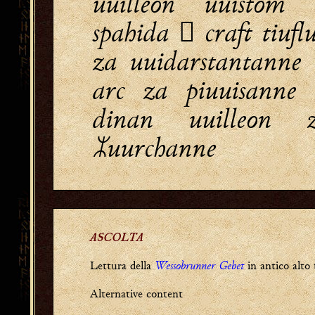
uuilleon uuistom
spahida  craft tiufl
za uuidarstantanne
arc za piuuisanne
dinan uuilleon 
uurchanne
ASCOLTA
Wessobrunner Gebet
Lettura della
in antico alto 
Alternative content