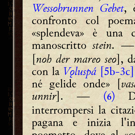
Wessobrunnen Gebet
, 
confronto col poe
«splendeva» è una c
manoscritto
stein
. 
[
noh der mareo seo
], d
con la
Vǫluspá
[5b-3c]
né gelide onde» [
va
unnir
]. ―
(
)
Da
6
interrompersi la cita
pagana e inizia l'in
poemetto, dove al «c