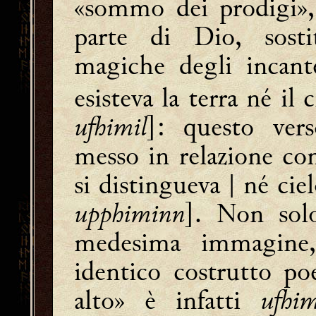
«sommo dei prodigi»,
parte di Dio, sosti
magiche degli inca
esisteva la terra né il 
ufhimil
]: questo ver
messo in relazione c
si distingueva | né ciel
upphiminn
]. Non solo
medesima immagine,
identico costrutto poe
alto» è infatti
ufhim