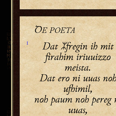
Ꝺ
E POETA
Dat fregin ih mit
I
firahim iriuuizzo
meista.
Dat ero ni uuas no
ufhimil,
noh paum noh pereg 
uuas,