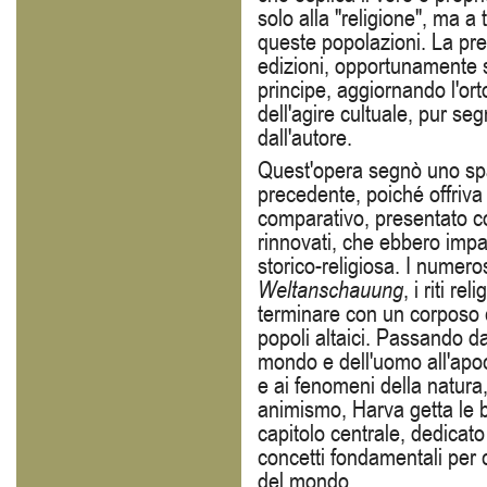
solo alla "religione", ma a t
queste popolazioni. La pr
edizioni, opportunamente s
principe, aggiornando l'ort
dell'agire cultuale, pur se
dall'autore.
Quest'opera segnò uno spar
precedente, poiché offriva
comparativo, presentato c
rinnovati, che ebbero impat
storico-religiosa. I numero
Weltanschauung
, i riti re
terminare con un corposo 
popoli altaici. Passando da
mondo e dell'uomo all'apoca
e ai fenomeni della natura, 
animismo, Harva getta le b
capitolo centrale, dedicato
concetti fondamentali per
del mondo.