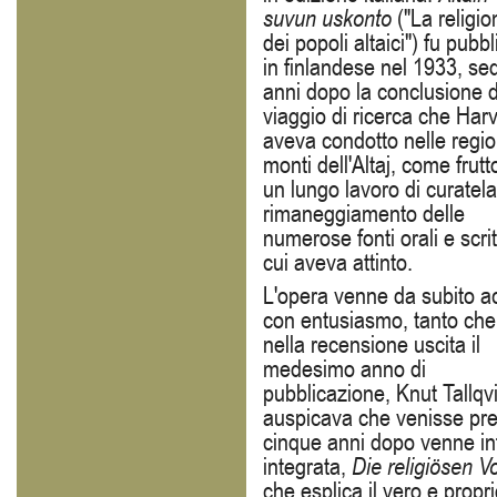
suvun uskonto
("La religio
dei popoli altaici") fu pubbl
in finlandese nel 1933, sed
anni dopo la conclusione d
viaggio di ricerca che Har
aveva condotto nelle regio
monti dell'Altaj, come frutt
un lungo lavoro di curatela
rimaneggiamento delle
numerose fonti orali e scrit
cui aveva attinto.
L'opera venne da subito a
con entusiasmo, tanto che
nella recensione uscita il
medesimo anno di
pubblicazione, Knut Tallqvi
auspicava che venisse pres
cinque anni dopo venne inf
integrata,
Die religiösen V
che esplica il vero e prop