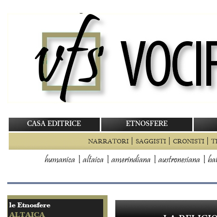
CASA EDITRICE
ETNOSFERE
|
|
|
NARRATORI
SAGGISTI
CRONISTI
T
humanica
|
altaica
|
amerindiana
|
austronesiana
|
bal