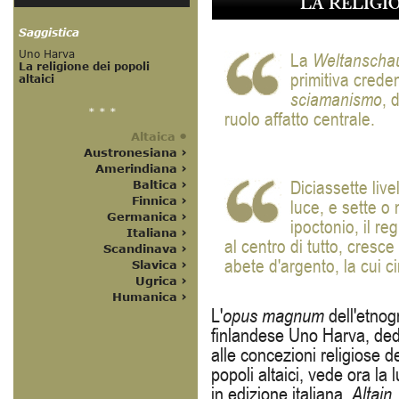
LA RELIGIO
La
Weltanscha
primitiva cred
sciamanismo
, 
ruolo affatto centrale.
Diciassette livel
luce, e sette o 
ipoctonio, il reg
al centro di tutto, cresce
abete d'argento, la cui c
L'
opus magnum
dell'etnog
finlandese Uno Harva, ded
alle concezioni religiose d
popoli altaici, vede ora la 
in edizione italiana.
Altain