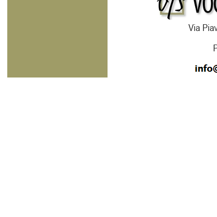
Via Piav
P