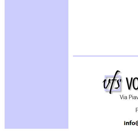
Via Piav
P