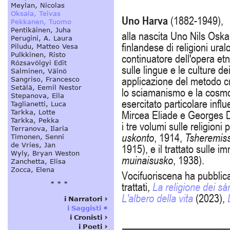
Uno Harva
(1882-1949),
alla nascita Uno Nils Oska
finlandese di religioni ural
continuatore dell'opera et
sulle lingue e le culture de
applicazione del metodo cri
lo sciamanismo e la cosmolo
esercitato particolare inf
Mircea Eliade e Georges D
i tre volumi sulle religioni
uskonto
, 1914,
Tsheremiss
1915), e il trattato sulle im
muinaisusko
,
1938
).
Vocifuoriscena ha pubblicat
trattati,
La religione dei sá
L'albero della vita
(2023),