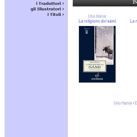
I
Uno Harva
La religione dei sámi
La r
Uno Harva • E