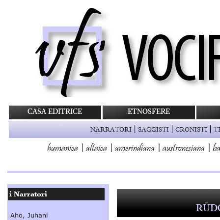
CASA EDITRICE
ETNOSFERE
|
|
|
NARRATORI
SAGGISTI
CRONISTI
T
humanica
|
altaica
|
amerindiana
|
austronesiana
|
ba
RŪD