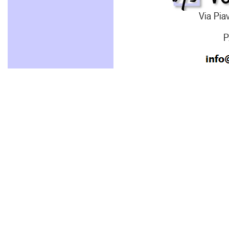
Via Piav
P