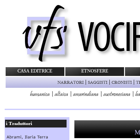
CASA EDITRICE
ETNOSFERE
|
|
|
NARRATORI
SAGGISTI
CRONISTI
T
humanica
|
altaica
|
amerindiana
|
austronesiana
|
ba
M