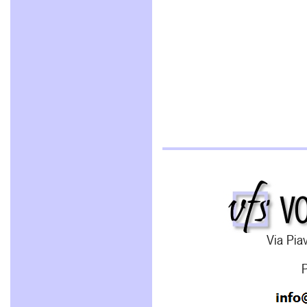
Via Piav
P