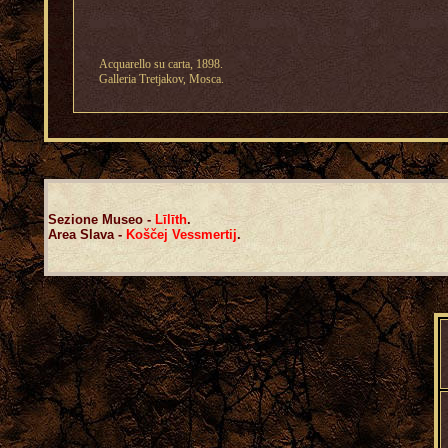
Acquarello su carta, 1898.
Galleria Tretjakov, Mosca.
Sezione Museo
-
Līlīth
.
Area Slava -
Koščej Vessmertij
.