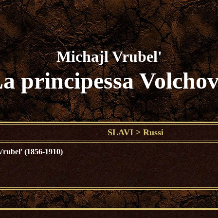
Michajl Vrubel'
a principessa Volcho
SLAVI
>
Russi
Vrubel' (1856-1910)