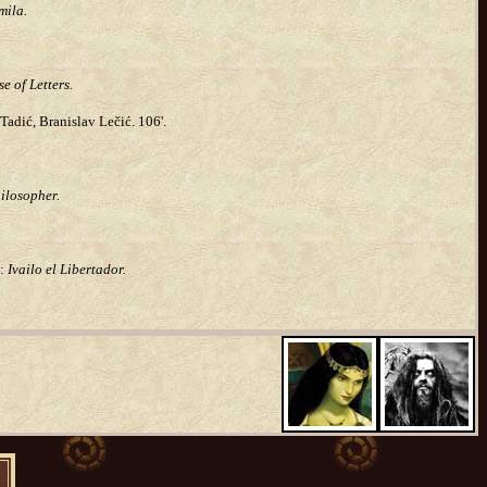
mila.
e of Letters.
adić, Branislav Lečić. 106'.
ilosopher.
o:
Ivailo el Libertador.