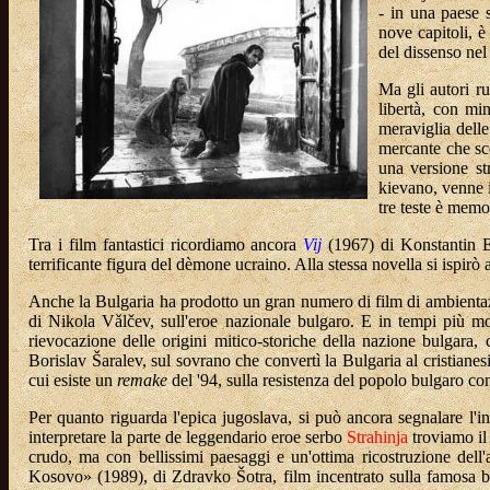
- in una paese s
nove capitoli, è
del dissenso ne
Ma gli autori r
libertà, con mi
meraviglia delle
mercante che sce
una versione st
kievano, venne i
tre teste è memo
Tra i film fantastici ricordiamo ancora
Vij
(1967) di Konstantin Er
terrificante figura del dèmone ucraino. Alla stessa novella si ispi
Anche la Bulgaria ha prodotto un gran numero di film di ambientazi
di Nikola Vǎlčev, sull'eroe nazionale bulgaro. E in tempi più m
rievocazione delle origini mitico-storiche della nazione bulgara, 
Borislav Šaralev, sul sovrano che convertì la Bulgaria al cristiane
cui esiste un
remake
del '94, sulla resistenza del popolo bulgaro cont
Per quanto riguarda l'epica jugoslava, si può ancora segnalare l'i
interpretare la parte de leggendario eroe serbo
Strahinja
troviamo il 
crudo, ma con bellissimi paesaggi e un'ottima ricostruzione dell
Kosovo» (1989), di Zdravko Šotra, film incentrato sulla famosa bat