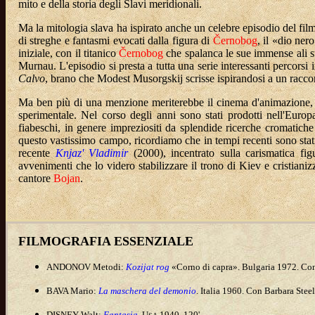
mito e della storia degli Slavi meridionali.
Ma la mitologia slava ha ispirato anche un celebre episodio del fi
di streghe e fantasmi evocati dalla figura di
Černobog
, il «dio ner
iniziale, con il titanico
Černobog
che spalanca le sue immense ali sul
Murnau. L'episodio si presta a tutta una serie interessanti percorsi 
Calvo
, brano che Modest Musorgskij scrisse ispirandosi a un racconto
Ma ben più di una menzione meriterebbe il cinema d'animazione, 
sperimentale. Nel corso degli anni sono stati prodotti nell'Europ
fiabeschi, in genere impreziositi da splendide ricerche cromatiche
questo vastissimo campo, ricordiamo che in tempi recenti sono stati p
recente
Knjaz' Vladimir
(2000), incentrato sulla carismatica fi
avvenimenti che lo videro stabilizzare il trono di Kiev e cristianiz
cantore
Bojan
.
FILMOGRAFIA ESSENZIALE
ANDONOV Metodi:
Kozijat rog
«Corno di capra». Bulgaria 1972. Con
BAVA Mario:
La maschera del demonio
. Italia 1960. Con Barbara Steel
DISNEY Walt:
Fantasia
. U
1940. 120'.