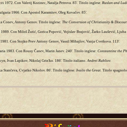
1972. Con Valerij Kozinec, Natalja Petrova. 85'. Titolo inglese.
Ruslan and Lud
RSS
Bulgaria 1966. Con Apostol Karamitev, Oleg Kovačev. 85'.
ta Conev, Antony Genov. Titolo inglese:
The Conversion of Christianity & Discours
 1989. Con Miloš Žutić, Gorica Popović, Vojislav Brajović, Žarko Laušević, Ljuba T
 1981. Con Stojko Peev Antony Genov, Vassil Mihajlov, Vanja Cvetkova. 113'.
garia 1983. Con Rousy Čanev, Marin Janev. 240'. Titolo inglese:
Constantine the Ph
yn, Ivan Lapikov, Nikolaj Grin'ko. 186'. Titolo italiano.
Andrei Rubliov.
 Stančeva, Cvjatko Nikolov. 86'. Titolo inglese:
Ivailo the Great.
Titolo spagnol