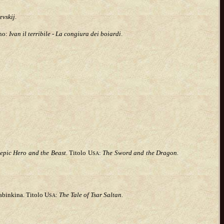
evskij
.
ano:
Ivan il terribile
-
La congiura dei boiardi
.
epic Hero and the Beast
. Titolo U
:
The Sword and the Dragon.
SA
abinkina. Titolo U
:
The Tale of Tsar Saltan.
SA