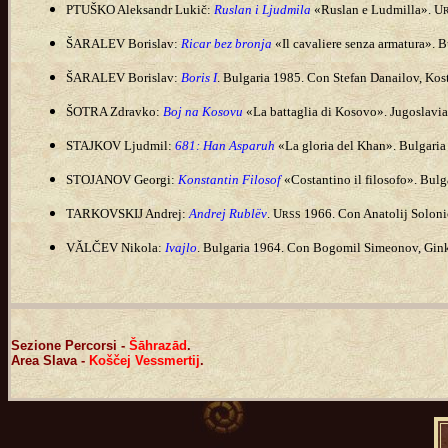
PTUŠKO Aleksandr Lukič:
Ruslan i Ljudmila
«Ruslan e Ludmilla». U
ŠARALEV Borislav:
Ricar bez bronja
«Il cavaliere senza armatura». 
ŠARALEV Borislav:
Boris I
. Bulgaria 1985. Con Stefan Danailov, Kos
ŠOTRA Zdravko:
Boj na Kosovu
«La battaglia di Kosovo». Jugoslavia
STAJKOV Ljudmil:
681: Han Asparuh
«La gloria del Khan». Bulgaria
STOJANOV Georgi:
Konstantin Filosof
«Costantino il filosofo». Bul
TARKOVSKIJ Andrej:
Andrej Rublëv
. U
1966. Con Anatolij Solonic
RSS
VǍLČEV Nikola:
Ivajlo
. Bulgaria 1964. Con Bogomil Simeonov, Ginka
Sezione Percorsi -
Šāhrazād
.
Area Slava -
Koščej Vessmertij
.