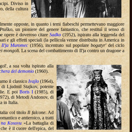
ncipi. Diviso in
o, della cultura
ralmente opposte, in quanto i temi fiabeschi permettevano maggiore
tuško, un pioniere del genere fantastico, che restituì il senso di
ime opere è doveroso citare
Sadko
(1952), ispirato alla leggenda del
i e gli effetti speciali (la pellicola venne distribuita in America in
,
Il'ja Muromec
(1956), incentrato sul popolare
bogatyr'
del ciclo
ei mongoli.
La scena del combattimento di Il'ja contro un dragone a
', a sua volta ispirato alla
chera del demonio
(1960).
iamo il classico
Ivajlo
(1964),
 di Ljudmil Stajkov, potente
glie. E poi
Boris I
(1985), di
972), di Metodi Andonov, di
 in Italia.
alia col titolo
Il falcone
. Ad
mantico e antieroico, a tratti
 na Kosovu
«La battaglia di
he è il cuore dell'epica, del