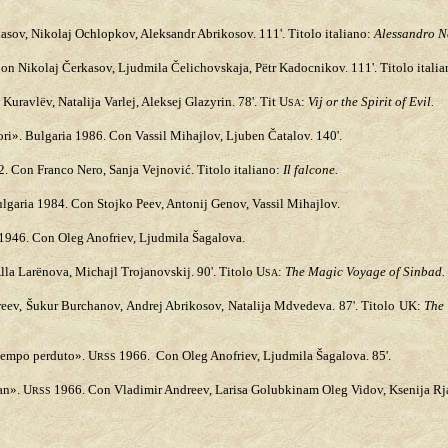
sov, Nikolaj Ochlopkov, Aleksandr Abrikosov. 111'. Titolo italiano:
Alessandro N
n Nikolaj Čerkasov, Ljudmila Čelichovskaja, Pëtr Kadocnikov. 111'. Titolo itali
uravlëv, Natalija Varlej, Aleksej Glazyrin. 78'. Tit U
:
Vij or the Spirit of Evil.
SA
ori». Bulgaria 1986. Con Vassil Mihajlov, Ljuben Čatalov. 140'.
. Con Franco Nero, Sanja Vejnović. Titolo italiano:
Il falcone.
lgaria 1984. Con Stojko Peev, Antonij Genov, Vassil Mihajlov.
1946. Con Oleg Anofriev, Ljudmila Šagalova.
lla Larënova, Michajl Trojanovskij. 90'. Titolo U
:
The Magic Voyage of Sinbad.
SA
eev, Šukur Burchanov, Andrej Abrikosov, Natalija Mdvedeva. 87'. Titolo UK:
The 
tempo perduto». U
1966. Con Oleg Anofriev, Ljudmila Šagalova. 85'.
RSS
an». U
1966. Con Vladimir Andreev, Larisa Golubkinam Oleg Vidov, Ksenija Rj
RSS