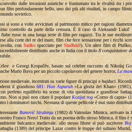
convolto dalle invasioni asiatiche e frantumato tra le rivalità tra i pri
 un film profondamente bello, uno dei più alti risultati, in campo filmic
l mondo sovietico.
ussi si sono a volte avvicinati al patrimonio mitico per ragioni diamet
nimo controllo da parte della censura. È il caso di Aleksandr Lukič P
 fiabe russe in una lunga serie di film per ragazzi. Tra le sue moltiss
se alla corte del re del mare, film che fece sensazione per i ricchi scenar
ravolta, con
Sadko
spacciato per
Sindbād
!). Un altro film di Ptuško
ncredibilmente distribuito anche in Italia con il titolo
Il conquistatore d
rabile.
šov e Georgi Kropačëv, basato sul celebre racconto di Nikolaj Gogol
rò anche Mario Bava per un piccolo capolavoro del genere horror,
La mas
one medievale, incentrati su varie figure di principi e
hajduci
. Ricord
oderni il grandioso
681: Han Asparuh
«La gloria del Khan» (1981),
con perfetto equilibrio tra scene di vita quotidiana e grandiose batta
simo. Non si può non citare il popolare
Kozijat rog
«Corno di capra» (1
ro i dominatori turchi. Nessuna di queste pellicole è mai stato distribuita
nteressante
Banović Strahinja
(1982) di Vatroslav Mimica, arrivato in It
nostro Franco Nero! Tratto da un poema dello stesso Mimica, il film è ro
'ambiente balcanico medievale. allo stesso filone si può ascrivere
Boj
taglia (1389) del principe Lazar contro le truppe del sultano Murād, c