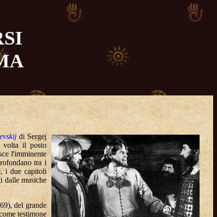
SI
MA
evskij
di Sergej
 volta il posto
isce l'imminente
profondano tra i
, i due capitoli
ti dalle musiche
69), del grande
o come testimone