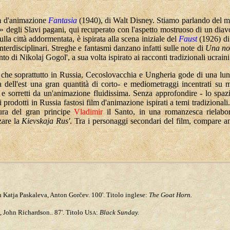
lm d'animazione
Fantasia
(1940), di Walt Disney. Stiamo parlando del 
o» degli Slavi pagani, qui recuperato con l'aspetto mostruoso di un dia
la città addormentata, è ispirata alla scena iniziale del
Faust
(1926) di
interdisciplinari. Streghe e fantasmi danzano infatti sulle note di
Una not
 di Nikolaj Gogol', a sua volta ispirato ai racconti tradizionali ucraini
che soprattutto in Russia, Cecoslovacchia e Ungheria gode di una lun
a dell'est una gran quantità di corto- e mediometraggi incentrati su m
 e sorretti da un'animazione fluidissima. Senza approfondire - lo spazi
rodotti in Russia fastosi film d'animazione ispirati a temi tradizionali.
gura del gran principe
Vladimir
il Santo, in una romanzesca rielabor
zare la
Kievskaja Rus'
. Tra i personaggi secondari del film, compare an
 Katja Paskaleva, Anton Gorčev. 100'. Titolo inglese:
The Goat Horn.
, John Richardson.. 87'. Titolo U
:
Black Sunday.
SA