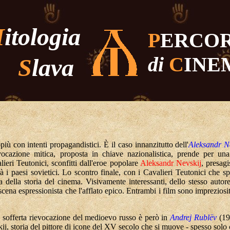
M
itologia
P
ERCOR
di
C
INE
S
lava
più con intenti propagandistici. È il caso innanzitutto dell'
Aleksandr N
vocazione mitica, proposta in chiave nazionalistica, prende per una
ieri Teutonici, sconfitti dall'eroe popolare
Aleksandr Nevskij
, presag
à i paesi sovietici. Lo scontro finale, con i Cavalieri Teutonici che s
 della storia del cinema. Visivamente interessanti, dello stesso autore
cena espressionista che l'afflato epico. Entrambi i film sono impreziosi
e sofferta rievocazione del medioevo russo è però in
Andrej Rublëv
(19
j, storia del pittore di icone del XV secolo che si muove - spesso sol