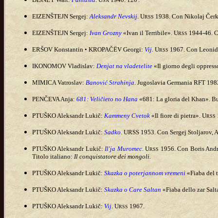
SA
EIZENŠTEJN Sergej:
Aleksandr Nevskij
. U
1938. Con Nikolaj Čerka
RSS
EIZENŠTEJN Sergej:
Ivan Grozny
«Ivan il Terribile». U
1944-46. Co
RSS
ERŠOV Konstantin • KROPAČËV Georgi:
Vij
. U
1967. Con Leonid K
RSS
IKONOMOV Vladislav:
Denjat na vladetelite
«Il giorno degli oppress
MIMICA Vatroslav:
Banović Strahinja
. Jugoslavia Germania RFT 1982
PENČEVA Anja:
681: Veličieto no Hana
«681: La gloria del Khan». Bu
PTUŠKO Aleksandr Lukič:
Kammeny Cvetok
«Il fiore di pietra». U
RSS
PTUŠKO Aleksandr Lukič:
Sadko
. URSS 1953. Con Sergej Stoljarov, A
PTUŠKO Aleksandr Lukič:
Il'ja Muromec
. U
1956. Con Boris Andr
RSS
Titolo italiano:
Il conquistatore dei mongoli.
PTUŠKO Aleksandr Lukič:
Skazka o poterjannom vremeni
«Fiaba del 
PTUŠKO Aleksandr Lukič:
Skazka o Care Saltan
«Fiaba dello zar Salt
PTUŠKO Aleksandr Lukič:
Vij
. U
1967.
RSS