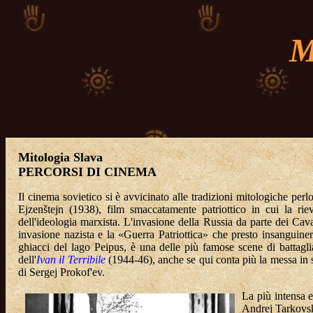
Mitologia Slava
PERCORSI DI CINEMA
Il cinema sovietico si è avvicinato alle tradizioni mitologiche perlo
Ejzenštejn (1938), film smaccatamente patriottico in cui la rie
dell'ideologia marxista. L'invasione della Russia da parte dei Caval
invasione nazista e la «Guerra Patriottica» che presto insanguiner
ghiacci del lago Peipus, è una delle più famose scene di battaglia
dell'
Ivan il Terribile
(1944-46), anche se qui conta più la messa in s
di Sergej Prokof'ev.
La più intensa 
Andrej Tarkovski