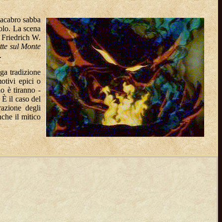
macabro sabba
volo. La scena
 Friedrich W.
te sul Monte
.
ga tradizione
otivi epici o
o è tiranno -
 È il caso del
azione degli
che il mitico