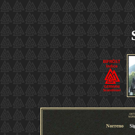
BIFRÖST
Indice
GERMANI
Scandinavi
ORT
NORM
Norreno
Si