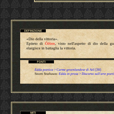
DEFINIZIONE
«Dio della vittoria».
Epiteto di
Óðinn
, visto nell'aspetto di dio della gu
elargisce in battaglia la vittoria.
FONTI
Edda poetica
>
Carme groenlandese di Atli
[30]
Snorri Sturluson:
Edda in prosa
>
Discorso sull'arte poet
MITI