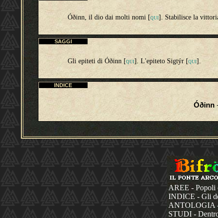
Óðinn, il dio dai molti nomi [
]. Stabilisce la vittor
QUI
SAGGI
Gli epiteti di Óðinn [
]. L'epiteto Sigtýr [
].
QUI
QUI
INDICE
Óðinn
-
AREE - Popoli 
INDICE - Gli dèi
ANTOLOGIA - La
STUDI - Dentro 