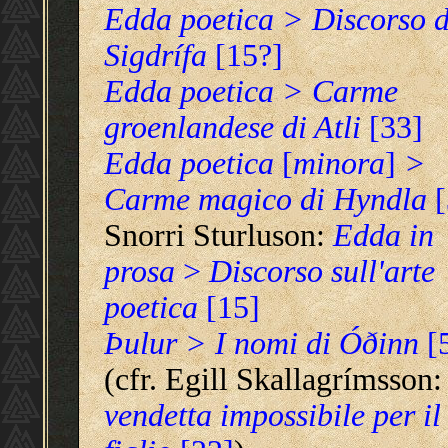
Edda poetica
> Discorso d
Sigdrífa
[15?]
Edda poetica
> Carme
groenlandese di Atli
[33]
Edda poetica
[
minora
]
>
Carme magico di Hyndla
Snorri Sturluson:
Edda in
prosa
>
Discorso sull'arte
poetica
[15]
Þulur > I nomi di Óðinn
[
(cfr. Egill Skallagrímsson
vendetta impossibile per il