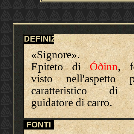
DEFINIZIONE
«Signore».
Epiteto di
Óðinn
, f
visto nell'aspetto 
caratteristico di
guidatore di carro.
FONTI