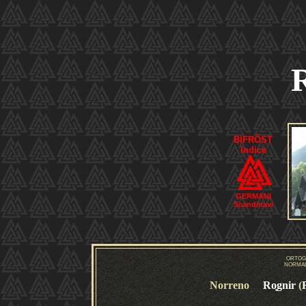
BIFRÖST
Indice
GERMANI
Scandinavi
ORTOG
NORMAL
Norreno
Ro
gnir
(