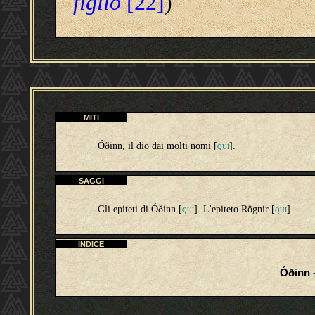
figlio
[22]
)
MITI
Óðinn, il dio dai molti nomi [
].
QUI
SAGGI
Gli epiteti di Óðinn [
]. L'epiteto Rögnir [
].
QUI
QUI
INDICE
Óðinn
-