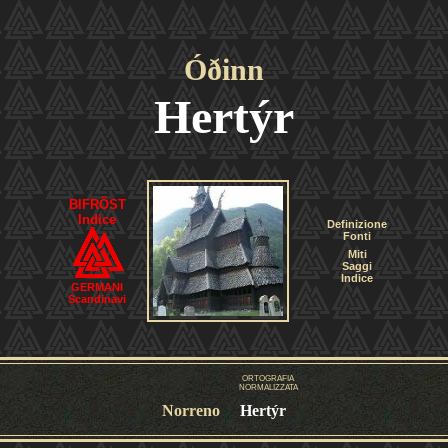
Óðinn
Hertýr
BIFRÖST
Indice
Definizione
Fonti
Miti
Saggi
Indice
GERMANI
Scandinavi
ORTOGRAFIA
NORMALIZZATA
Norreno
Hertýr