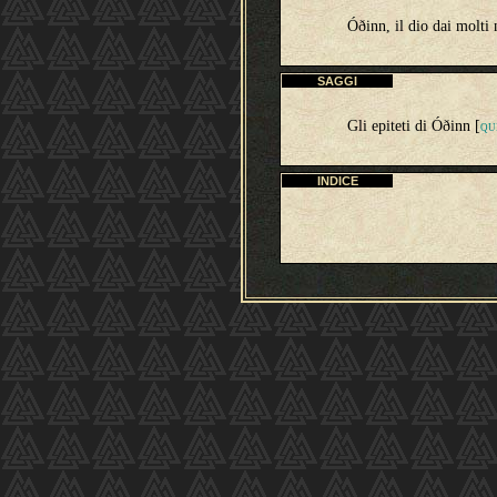
Óðinn, il dio dai molti
SAGGI
Gli epiteti di Óðinn [
QU
INDICE