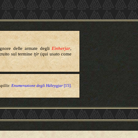
gnore delle armate degli
Einherjar
,
ruito sul termine
týr
(qui usato come
pillir:
Enumerazione degli Háleygjar
[15].