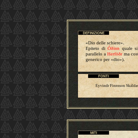
DEFINIZIONE
«
Dio delle schiere
».
Epiteto di
Óðinn
quale si
parallelo a
Herföðr
ma cost
generico per «dio»).
FONTI
Eyvindr Finnsson Skáldas
MITI