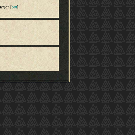
erjar
[
].
QUI