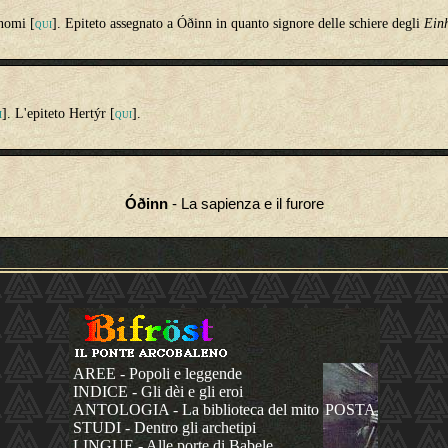
 nomi [
]. Epiteto assegnato a Óðinn in quanto signore delle schiere degli
Einh
QUI
]. L'epiteto Hertýr [
].
I
QUI
Óðinn
- La sapienza e il furore
AREE - Popoli e leggende
INDICE - Gli dèi e gli eroi
ANTOLOGIA - La biblioteca del mito
POSTA
STUDI - Dentro gli archetipi
LINGUE - Alle porte di Babele