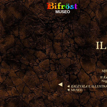
MUSEO
I
◄