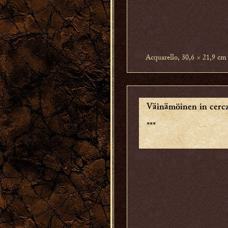
Acquarello, 30,6 × 21,9 cm
Väinämöinen in cerca
***