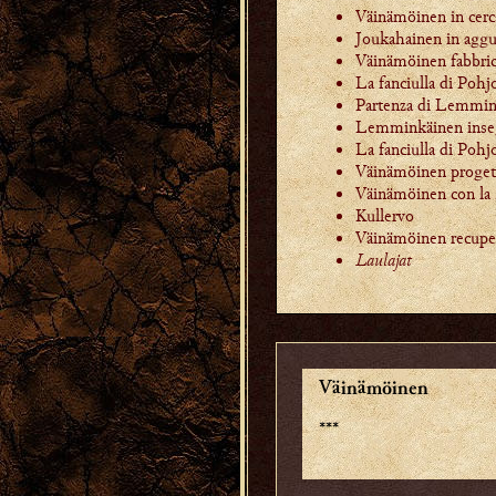
Väinämöinen in cerc
Joukahainen in aggu
Väinämöinen fabbric
La fanciulla di Pohj
Partenza di Lemmin
Lemminkäinen insegu
La fanciulla di Pohj
Väinämöinen progett
Väinämöinen con la
Kullervo
Väinämöinen recuper
Laulajat
Väinämöinen
***