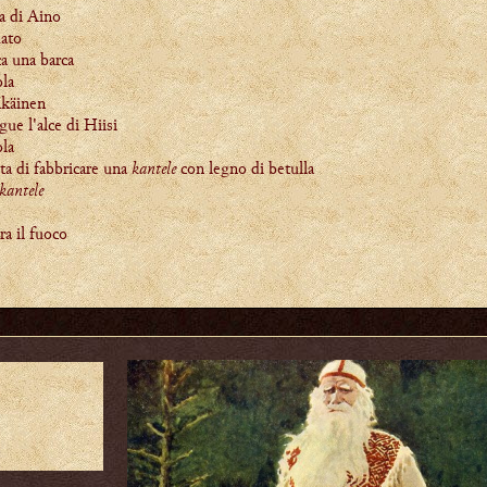
a di Aino
ato
a una barca
ola
käinen
e l'alce di Hiisi
ola
a di fabbricare una
kantele
con legno di betulla
kantele
a il fuoco