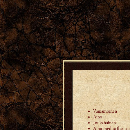
Väinämöinen
Aino
Joukahainen
Aino medita il suici