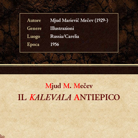
Autore
Mjud Marievič Mečev (1929-)
Genere
Illustrazioni
Luogo
Russia/Carelia
Epoca
1956
M
jud
M
.
M
ečev
K
ALEVALA
IL
A
NTIEPICO
dio