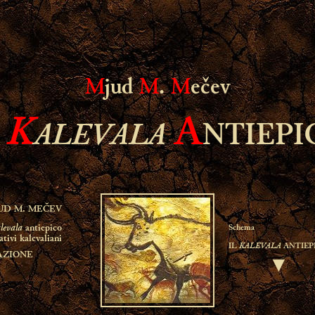
M
jud
M
.
M
ečev
K
ALEVALA
A
L
NTIEPI
Schema
KALEVALA
IL
ANTIEP
▼