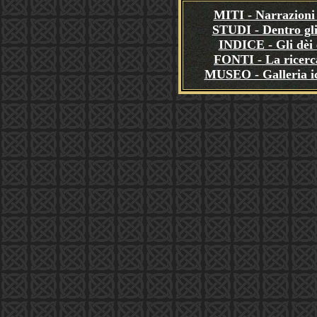
MITI - Narrazioni 
STUDI - Dentro gli
INDICE - Gli dèi e
FONTI - La ricerca
MUSEO - Galleria i