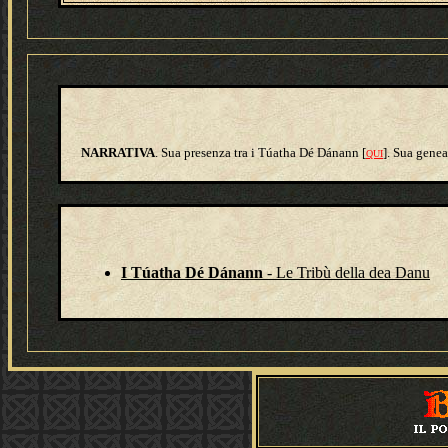
NARRATIVA
. Sua presenza tra i Túatha Dé Dánann [
]. Sua genea
QUI
I Túatha Dé Dánann
- Le Tribù della dea Danu