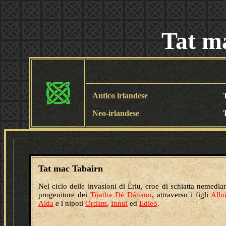
Tat m
Antico irlandese
Neo-irlandese
Tat mac Tabairn
Nel ciclo delle invasioni di Ériu, eroe di schiatta nemedia
progenitore dei
Túatha Dé Dánann
, attraverso i figli
Allu
Alda
e i nipoti
Ordam
,
Innui
ed
Edleo
.