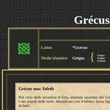
Grécus
Latino
*Græcus
{
Grécus
Medio irlandese
Grégus
Grégus
Greacus
Grécus mac Iafeth
Nel ciclo delle invasioni di Ériu, antenato eponimo dei Gr
e dei popoli delle isole. Identificato con il biblico Iavan fig
di Iafet.