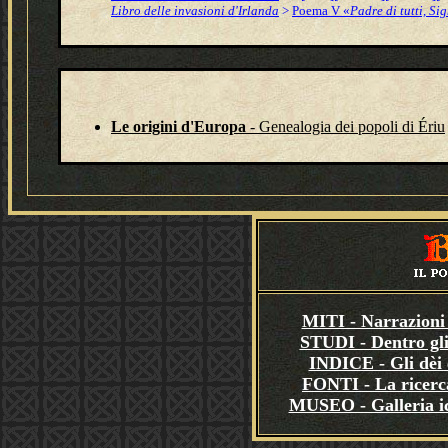
Libro delle invasioni d'Irlanda
>
Poema V «
Padre di tutti, Si
Le origini d'Europa
- Genealogia dei popoli di Ériu
MITI - Narrazioni 
STUDI - Dentro gli
INDICE - Gli dèi e
FONTI - La ricerca
MUSEO - Galleria i