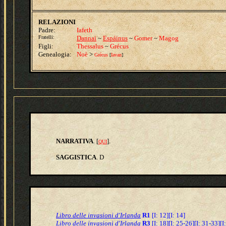
RELAZIONI
Padre:
Iafeth
Fratelli:
Dannai
~
Espáinus
~
Gomer
~
Magog
Figli:
Thessalus
~
Grécus
Genealogia:
Noè
>
Grécus
[
Iavan
]
NARRATIVA
[
].
.
QUI
SAGGISTICA
.
D
Libro delle invasioni d'Irlanda
R1
[I: 12][I: 14]
Libro delle invasioni d'Irlanda
R3
[I: 18][I: 25-26][I: 31-33][I