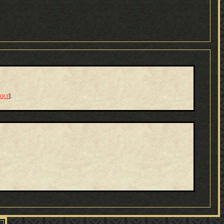
]
.
QUI