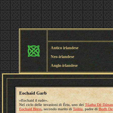
Antico irlandese
Neo-irlandese
Anglo-irlandese
Eochaid Garb
«Eochaid il rude».
Nel ciclo delle invasioni di Ériu, uno dei
Túatha Dé Dána
Eochaid Bress
, secondo marito di
Tailtiu
, padre di
Bodb De