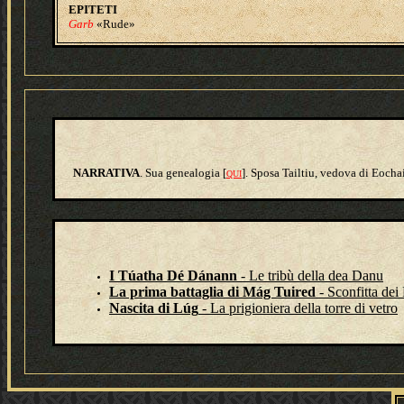
E
PITETI
Garb
«Rude»
NARRATIVA
. Sua genealogia [
]. Sposa Tailtiu, vedova di Eochai
QUI
I Túatha Dé Dánann
- Le tribù della dea Danu
La prima battaglia di Mág Tuired
- Sconfitta dei
Nascita di Lúg
- La prigioniera della torre di vetro