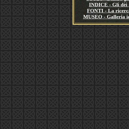
INDICE - Gli dèi e
FONTI - La ricerca
MUSEO - Galleria i