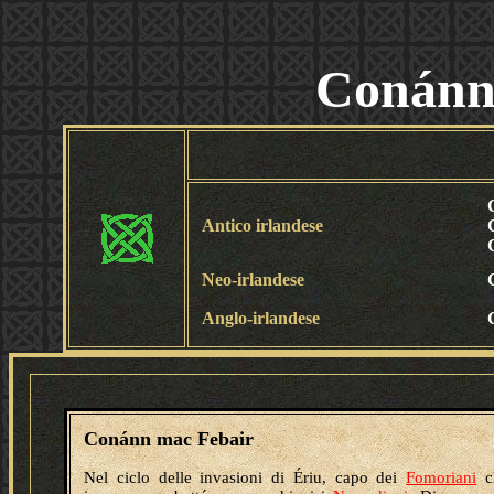
Conánn
Antico irlandese
Neo-irlandese
Anglo-irlandese
Conánn mac Febair
Nel ciclo delle invasioni di Ériu, capo dei
Fomoriani
c