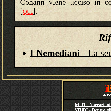
Conánn viene ucciso in co
[
].
QUI
Ri
I Nemediani
- La se
MITI - Narrazioni 
STUDI - Dentro gli