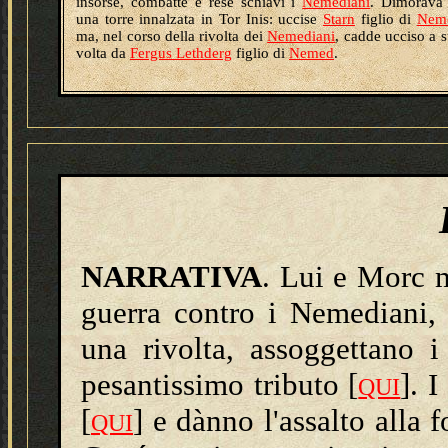
insorse, combatté e rese schiavi i
Nemediani
. Dimorava 
una torre innalzata in Tor Inis: uccise
Starn
figlio di
Nem
ma, nel corso della rivolta dei
Nemediani
, cadde ucciso a 
volta da
Fergus Lethderg
figlio di
Nemed
.
NARRATIVA
. Lui e Morc 
guerra contro i Nemediani,
una rivolta, assoggettano
pesantissimo tributo [
]. 
QUI
[
] e dànno l'assalto alla 
QUI