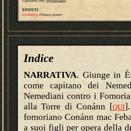
capitano dei
Nemediani
.
E
PITETI
Leithderg
«Fianco rosso»
Indice
NARRATIVA
. Giunge in É
come capitano dei Nemed
Nemediani contro i Fomoria
alla Torre di Conánn [
]
QUI
fomoriano Conánn mac Feba
a suoi figli per opera della 