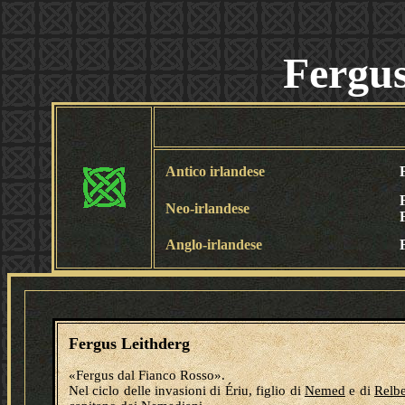
Fergus
Antico irlandese
Neo-irlandese
Anglo-irlandese
Fergus Leithderg
«Fergus dal Fianco Rosso».
Nel ciclo delle invasioni di Ériu, figlio di
Nemed
e di
Relb