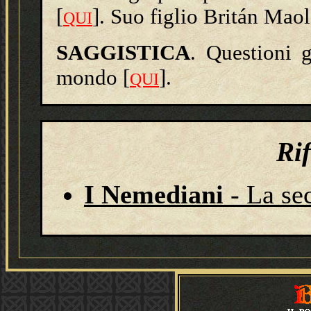
[
]. Suo figlio Britán Maol
QUI
SAGGISTICA
. Questioni 
mondo [
].
QUI
Ri
I Nemediani
- La se