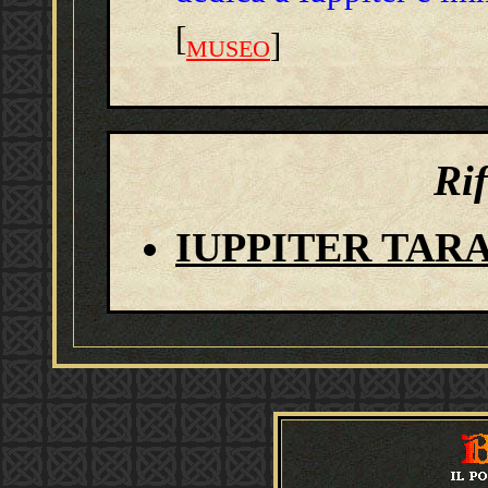
[
]
MUSEO
Ri
IUPPITER TARANIS