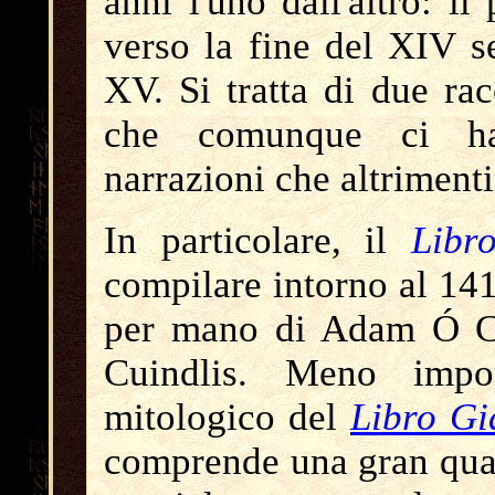
anni l'uno dall'altro: il
verso la fine del XIV se
XV. Si tratta di due rac
che comunque ci han
narrazioni che altrimen
In particolare, il
Libr
compilare intorno al 141
per mano di Adam Ó C
Cuindlis. Meno impo
mitologico del
Libro Gi
comprende una gran quan