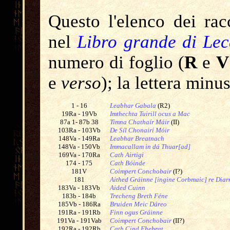
Questo l'elenco dei rac
nel
Libro grande di Le
numero di foglio (
R
e
V
e
verso
); la lettera minu
1 - 16
Leabhar Gabala
(R2)
19Ra - 19Vb
Imthechta Tuirill ocus a Mac
87a 1- 87b 38
Timna Chathaír Máir
(II)
103Ra - 103Vb
De Síl Chonairi Móir
148Va - 149Ra
Leabhar Breatnach
148Va - 150Vb
Immacallam in dá Thuar[ad]
169Va - 170Ra
Cath Airtigi
174 - 175
Cath Bóinde
181V
Coimpert Conchobair
(I?)
181
Aithed Gráinne [ingine Corbmaic] re Diar
183Va - 183Vb
Aided Cuinn
183b - 184b
Trecheng Breth Féne
185Vb - 186Ra
Bruiden Meic Dáreo
191Ra - 191Rb
Finn ogus Gráinne
191Va - 191Vab
Coimpert Conchobair
(II?)
192Ra - 192Rb
Cath Cind Fhebrat