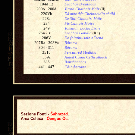
194d 12
Leabhar Breatnach
200b - 200d
Timna Chathaír Máir
(II)
220Vb
Dá mac déc Cheinnéidig cháid
228a
De Shíl Chonairi Móir
234
Fís Cahtair Moire
249
Tomaidm Locha Éirne
264 - 311
Leabhar Gabala
(R3)
286V
Do fhlathiusaib hÉrend
297Ra - 303Va
Bórama
304 - 311
Bórama
351b
Fercuitred Medhba
359a
Aided Cuinn Cethcathach
385
Banshenchas
441 - 447
Cóir Anmann
Sezione Fonti -
Šāhrazād
.
Area Celtica -
Óengus Óc
.