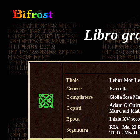
Libro gr
Titolo
Lebor Mór Le
Genere
Raccolta
Compilatore
Giolla Íosa Ma
Adam Ó Cuir
Copisti
Murchad Riab
Epoca
Inizio XV seco
RIA
- Ms. 23 
Segnatura
TCD - Ms. H 