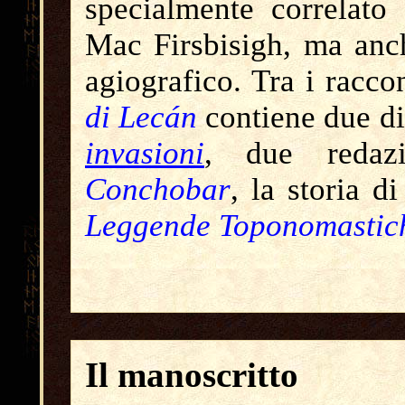
specialmente correlato 
Mac Firsbisigh, ma anch
agiografico.
Tra i raccon
di Lecán
contiene due di
invasioni
, due reda
Conchobar
, la storia d
Leggende Toponomastic
Il manoscritto