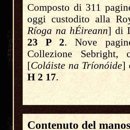
Composto di 311 pagin
oggi custodito alla Ro
Ríoga na hÉireann
] di
23 P 2
. Nove pagin
Collezione Sebright, 
[
Col
áiste na Tríonóide
]
H 2 17
.
Contenuto del manos