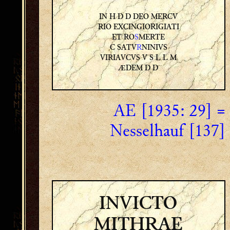
IN H D D DEO MERCV
RIO EXCINGIORIGIATI
ET RO
S
MERTE
C SATV
R
NINIVS
VIRIAVCVS V S L L M
ÆDEM D D
AE [1935: 29] =
Nesselhauf [137]
INVICTO
MITHRAE