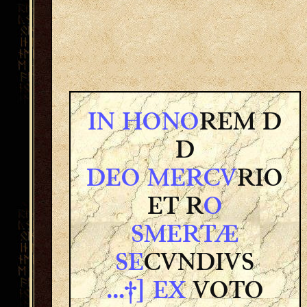
IN HONO
REM D
D
DEO MERCV
RIO
ET R
O
SMERTÆ
SE
CVNDIVS
...†] EX
VOTO