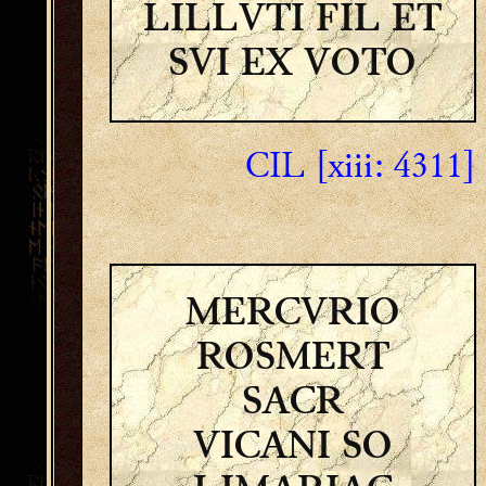
LILLVTI FIL ET
SVI EX VOTO
CIL [xiii: 4311]
MERCVRIO
ROSMERT
SACR
VICANI SO