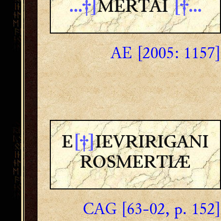
...†]
MERTAI
[†...
AE [2005: 1157]
E
[†]
IEVRIRIGANI
ROSMERTIÆ
CAG [63-02, p. 152]