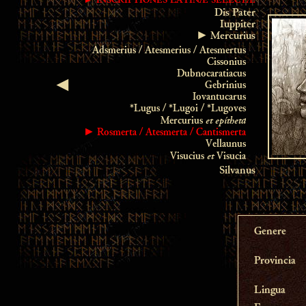
►
I
NSCRIPTIONES
L
ATINÆ
S
ELECTÆ
Dis Pater
Iuppiter
► Mercurius
Adsmerius / Atesmerius / Atesmertus
Cissonius
Dubnocaratiacus
◄
Gebrinius
Iovantucarus
*Lugus / *Lugoi / *Lugoves
et epítheta
Mercurius
► Rosmerta / Atesmerta / Cantismerta
Vellaunus
et
Visucius
Visucia
Silvanus
Genere
Provincia
Lingua