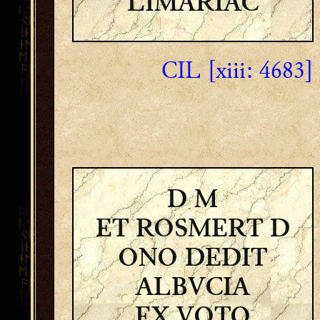
LIMARIAC
CIL [xiii: 4683]
D M
ET ROSMERT D
ONO DEDIT
ALBVCIA
EX VOTO