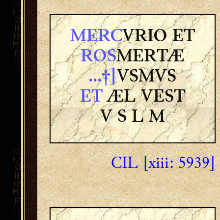
MERC
VRIO ET
ROS
MERTÆ
...†]
VSMVS
ET
ÆL VEST
V S L M
CIL [xiii: 5939]