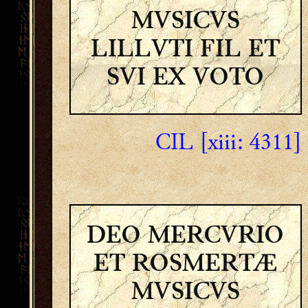
MVSICVS
LILLVTI FIL ET
SVI EX VOTO
CIL [xiii: 4311]
DEO MERCVRIO
ET ROSMERTÆ
MVSICVS