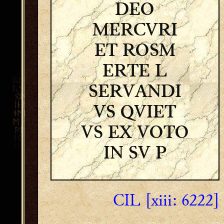
DEO
MERCVRI
ET ROSM
ERTE L
SERVANDI
VS QVIET
VS EX VOTO
IN SV P
CIL [xiii: 6222]