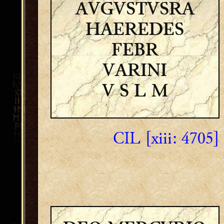
AVGVSTVSRA
HAEREDES
FEBR
VARINI
V S L M
CIL [xiii: 4705]