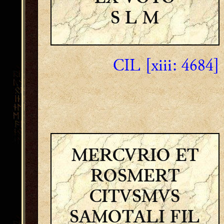
S L M
CIL [xiii: 4684]
MERCVRIO ET
ROSMERT
CITVSMVS
SAMOTALI FIL