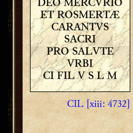
DEO MERCVRIO
ET ROSMERTÆ
CARANTVS
SACRI
PRO SALVTE
VRBI
CI FIL V S L M
CIL [xiii: 4732]