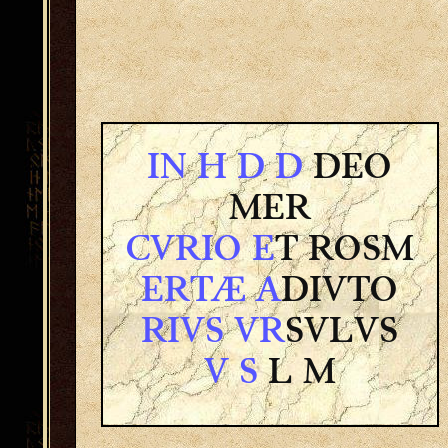
IN H D D
DEO
MER
CVRIO E
T ROSM
ERTÆ A
DIVTO
RIVS VR
SVLVS
V S
L M