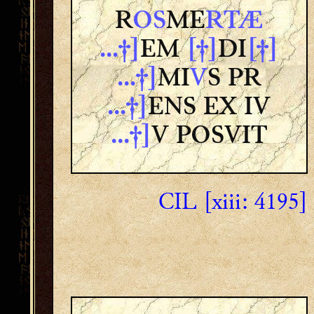
R
OS
ME
RTÆ
...†]
EM
[†]
DI
[†]
...†]
MI
V
S PR
...†]
ENS EX IV
...†]
V POSVIT
CIL [xiii: 4195]