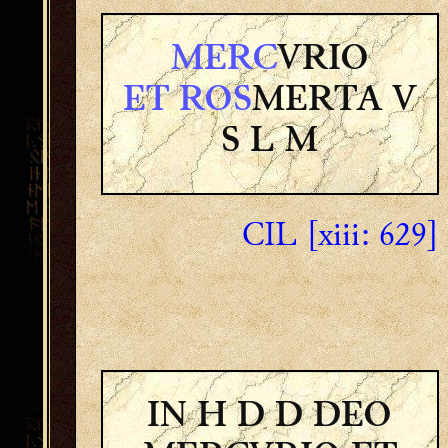
MERC
VRIO
ET ROS
MERTA V
S L M
CIL [xiii: 629]
IN H D D DEO