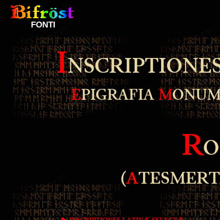
FONTI
I
NSCRIPTIONE
E
PIGRAFIA
M
ONUM
R
O
(
A
TESMERT