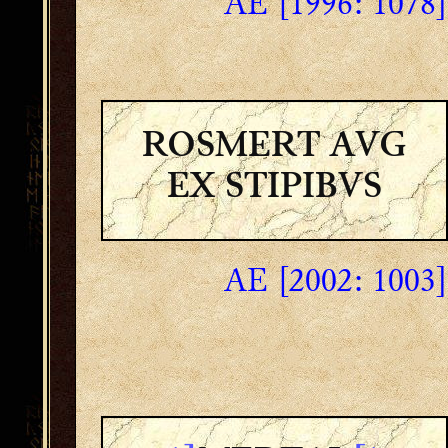
AE [1996: 1078]
ROSMERT AVG
EX STIPIBVS
AE [2002: 1003]