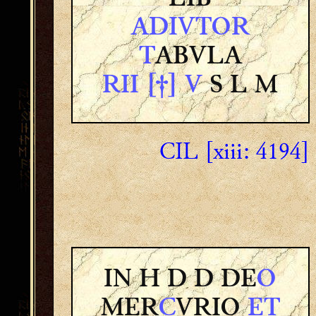
ADIVTOR
T
ABVLA
RII [†] V
S L M
CIL [xiii: 4194]
IN H D D DE
O
MER
C
VRIO
ET