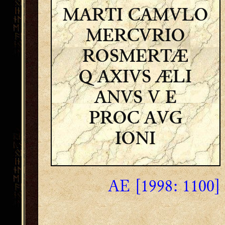
MARTI CAMVLO
MERCVRIO
ROSMERTÆ
Q AXIVS ÆLI
ANVS V E
PROC AVG
IONI
AE [1998: 1100]