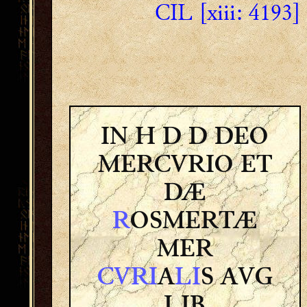
CIL [xiii: 4193]
IN H D D DEO
MERCVRIO ET
DÆ
R
OSMERTÆ
MER
CVRI
A
LI
S AVG
LIB