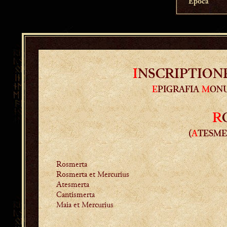
Epoca
I
NSCRIPTION
E
PIGRAFIA
M
ON
R
(
A
TESME
Rosmerta
Rosmerta et Mercurius
Atesmerta
Cantismerta
Maia et Mercurius