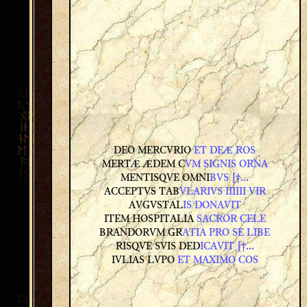
DEO MERCVRIO
ET DEÆ ROS
MERTÆ ÆDEM C
VM SIGNIS ORNA
MENTISQVE OMNI
BVS [†...
ACCEPTVS TAB
VLARIVS IIIIII VIR
AVGVSTAL
IS DONAVIT
ITEM HOSPITALIA
SACROR CELE
BRANDORVM GR
ATIA PRO SE LIBE
RISQVE SVIS DED
ICAVIT [†...
IVLIAS LVPO
ET MAXIMO COS