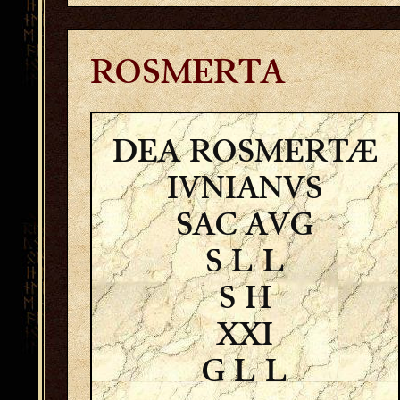
ROSMERTA
DEA ROSMERTÆ
IVNIANVS
SAC AVG
S L L
S H
XXI
G L L