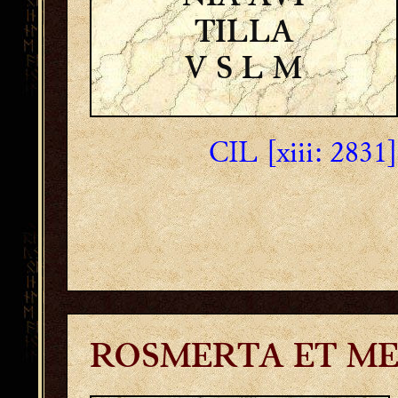
TILLA
V S L M
CIL [xiii: 2831]
ROSMERTA ET ME