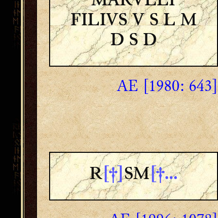
MARVLLI
FILIVS V S L M
D S D
AE [1980: 643]
R
[†]
SM
[†...