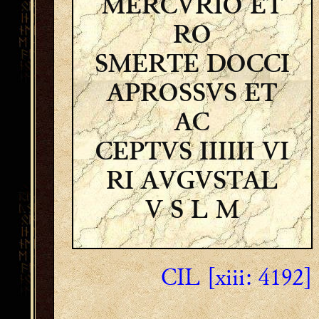
MERCVRIO ET
RO
SMERTE DOCCI
APROSSVS ET
AC
CEPTVS IIIIII VI
RI AVGVSTAL
V S L M
CIL [xiii: 4192]