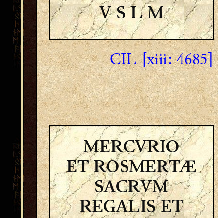
V S L M
CIL [xiii: 4685]
MERCVRIO
ET ROSMERTÆ
SACRVM
REGALIS ET