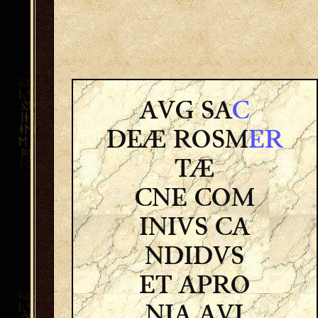
AVG SA
C
DEÆ ROSM
ER
TÆ
CNE COM
INIVS CA
NDIDVS
ET APRO
NIA AVI