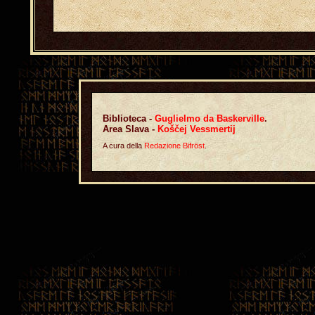
Biblioteca -
Guglielmo da Baskerville
.
Area Slava -
Koščej Vessmertij
A cura della
Redazione Bifröst
.