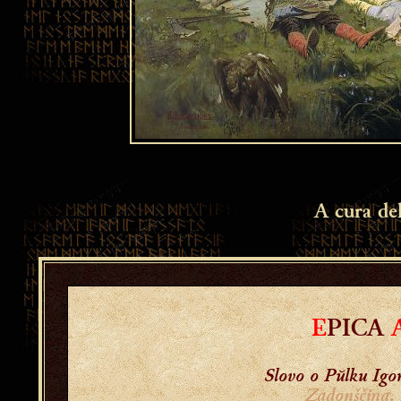
A cura de
E
PICA
Slovo o Pŭlku Igor
Zadonščina.