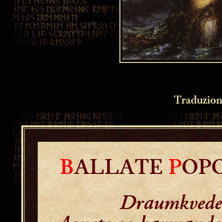
Traduzion
B
ALLATE
P
OP
Draumkvede