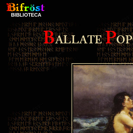
BIBLIOTECA
B
P
ALLATE
OP