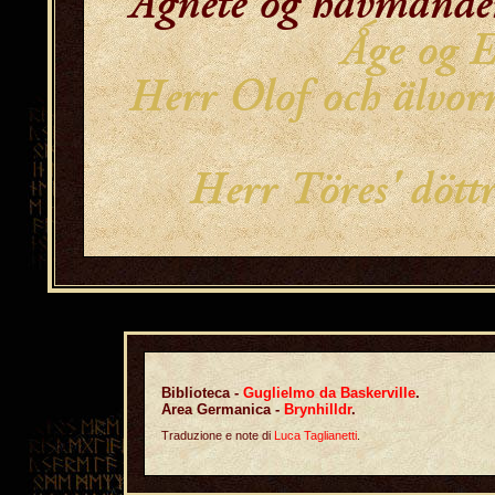
Agnete og havmande
Ǻge og E
Herr Olof och älvor
Herr Töres' dött
Biblioteca -
Guglielmo da Baskerville
.
Area Germanica -
Brynhilldr
.
Traduzione e note di
Luca Taglianetti
.