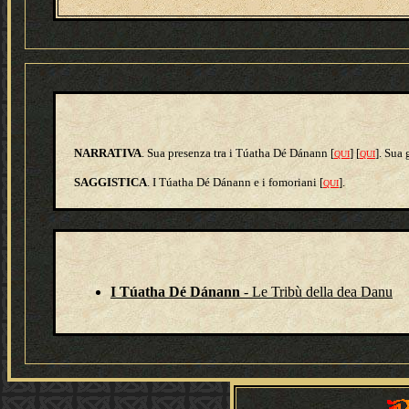
NARRATIVA
. Sua presenza tra i Túatha Dé Dánann [
] [
]. Sua 
QUI
QUI
SAGGISTICA
. I Túatha Dé Dánann e i fomoriani [
].
QUI
I Túatha Dé Dánann
- Le Tribù della dea Danu