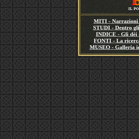
MITI - Narrazioni 
STUDI - Dentro gli
INDICE - Gli dèi e
FONTI - La ricerca
MUSEO - Galleria i