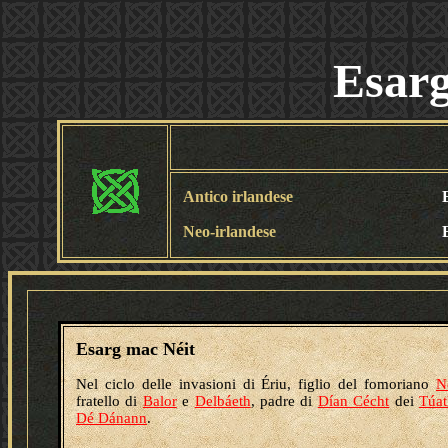
Esarg
Antico irlandese
Neo-irlandese
Esarg mac Néit
Nel ciclo delle invasioni di Ériu, figlio del fomoriano
N
fratello di
Balor
e
Delbáeth
, padre di
Dían Cécht
dei
Túat
Dé Dánann
.