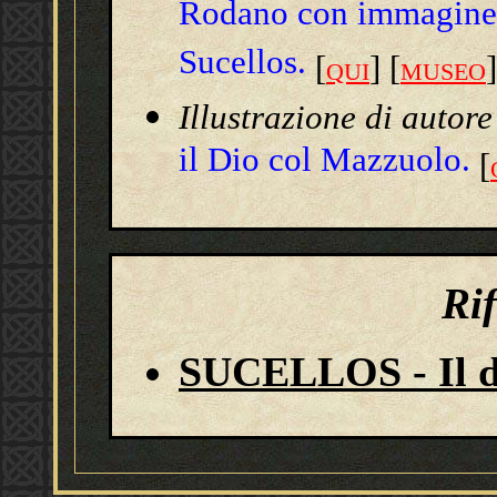
Rodano con immagine 
Sucellos.
[
] [
]
QUI
MUSEO
Illustrazione di autor
il Dio col Mazzuolo.
[
Ri
SUCELLOS - Il d