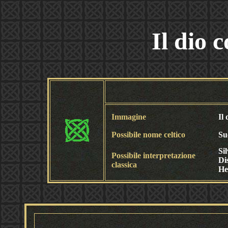
Il dio 
Immagine
Il
Possibile nome celtico
Su
Si
Possibile interpretazione
Di
classica
He