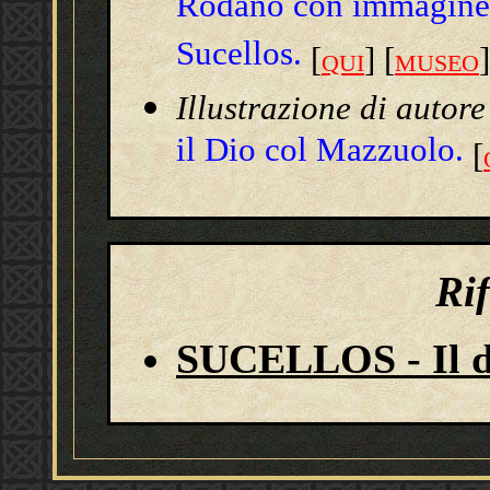
Rodano con immagine 
Sucellos.
[
] [
]
QUI
MUSEO
Illustrazione di autor
il Dio col Mazzuolo.
[
Ri
SUCELLOS - Il d