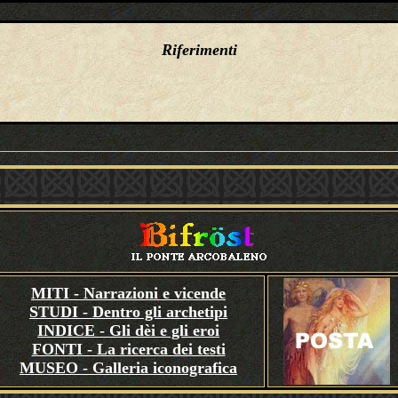
Riferimenti
MITI - Narrazioni e vicende
STUDI - Dentro gli archetipi
INDICE - Gli dèi e gli eroi
FONTI - La ricerca dei testi
MUSEO - Galleria iconografica