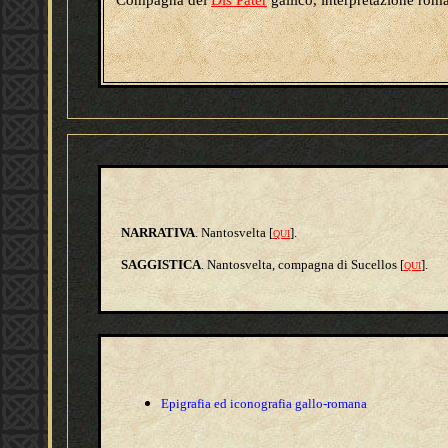
Compagna del
Dis Pater
gallico, interpretazione rom
NARRATIVA
. Nantosvelta [
].
QUI
SAGGISTICA
. Nantosvelta, compagna di Sucellos [
].
QUI
Epigrafia ed iconografia gallo-romana