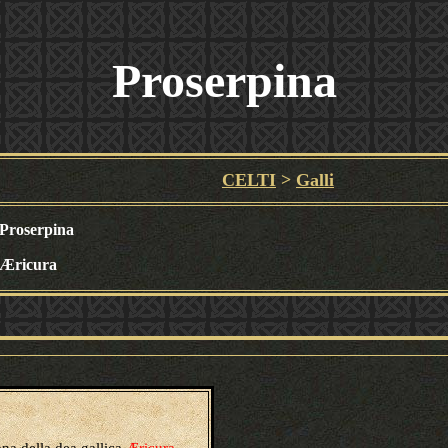
Proserpina
CELTI
>
Galli
Proserpina
Æricura