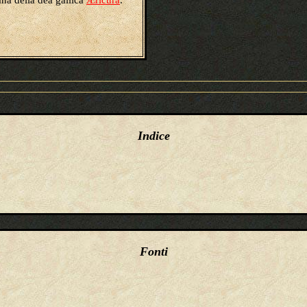
ana della dea gallica
Æricura
.
Indice
Fonti