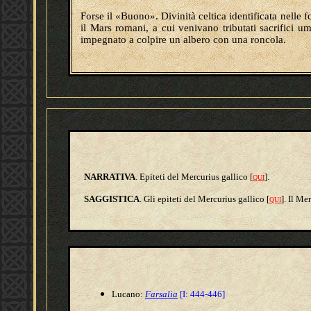
Forse il «Buono». Divinità celtica identificata nelle f
il Mars romani, a cui venivano tributati sacrifici u
impegnato a colpire un albero con una roncola.
NARRATIVA
. Epiteti del Mercurius gallico [
].
QUI
SAGGISTICA
. Gli epiteti del Mercurius gallico [
]. Il Me
QUI
Lucano:
Farsalia
[I: 444-446]