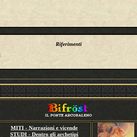
Riferimenti
i
MITI - Narrazioni e vicende
STUDI - Dentro gli archetipi