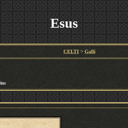
Esus
CELTI
>
Galli
ius