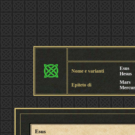
Esus
Nome e varianti
Hesus
Mars
Epiteto di
Mercur
Esus