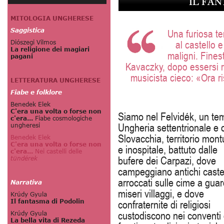
IL FA
Una furiosa t
al castello e
maligni. Fine
Kavaczky, dopo essersi ri
musicista cieco: «Ora ri
Siamo nel Felvidék, un te
Ungheria settentrionale e 
Slovacchia, territorio mon
e inospitale, battuto dalle
bufere dei Carpazi, dove
campeggiano antichi castel
arroccati sulle cime a guar
miseri villaggi, e dove
confraternite di religiosi
custodiscono nei conventi 