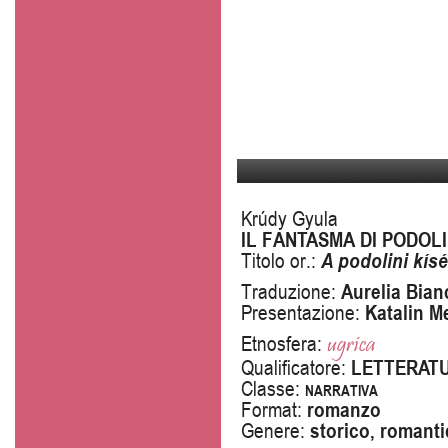
Krúdy Gyula
IL FANTASMA DI PODOL
Titolo or.:
A podolini kísé
Traduzione:
Aurelia Bian
Presentazione:
Katalin M
ugrica
Etnosfera:
Qualificatore:
LETTERATU
Classe:
narrativa
Format:
romanzo
Genere:
storico, romant