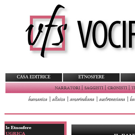
CASA EDITRICE
ETNOSFERE
|
|
|
NARRATORI
SAGGISTI
CRONISTI
T
humanica
|
altaica
|
amerindiana
|
austronesiana
|
ba