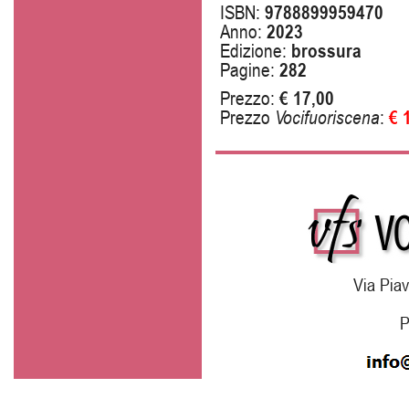
ISBN:
9788899959470
Anno:
2023
Edizione:
brossura
Pagine:
282
Prezzo:
€ 17,00
Prezzo
Vocifuoriscena
:
€ 
Via Piav
P