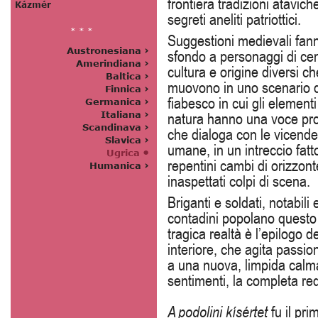
frontiera tradizioni atavich
segreti aneliti patriottici.
Suggestioni medievali fan
sfondo a personaggi di ce
cultura e origine diversi ch
muovono in uno scenario 
fiabesco in cui gli elementi
natura hanno una voce pro
che dialoga con le vicende
umane, in un intreccio fatt
repentini cambi di orizzont
inaspettati colpi di scena.
Briganti e soldati, notabili
contadini popolano questo
tragica realtà è l’epilogo 
interiore, che agita passion
a una nuova, limpida calma
sentimenti, la completa re
A podolini kísértet
fu il pri