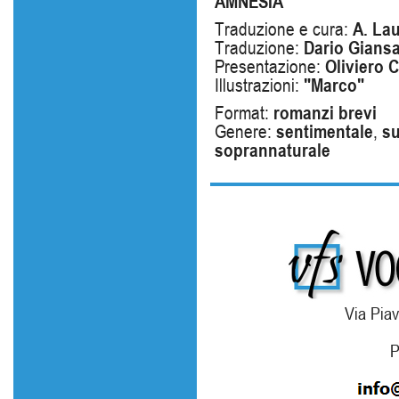
AMNESIA
Traduzione e cura:
A. Lau
Traduzione:
Dario Giansa
Presentazione:
Oliviero C
Illustrazioni:
"Marco"
Format:
romanzi brevi
Genere:
sentimentale
,
su
soprannaturale
Via Piav
P