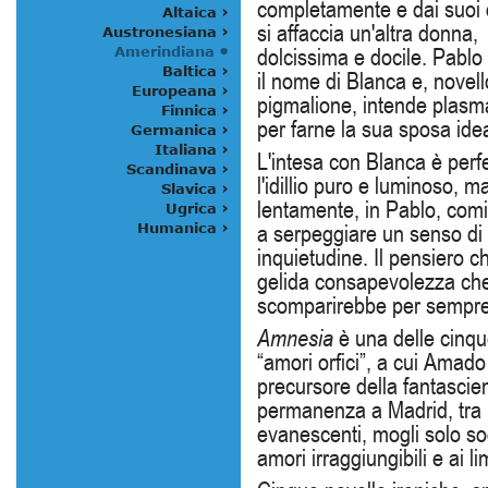
completamente e dai suoi 
si affaccia un'altra donna,
dolcissima e docile. Pablo 
il nome di Blanca e, novell
pigmalione, intende plasm
per farne la sua sposa ide
L'intesa con Blanca è perfe
l'idillio puro e luminoso, m
lentamente, in Pablo, com
a serpeggiare un senso di
inquietudine. Il pensiero 
gelida consapevolezza che
scomparirebbe per sempre
Amnesia
è una delle cinque
“amori orfici”, a cui Amad
precursore della fantascie
permanenza a Madrid, tra i
evanescenti, mogli solo so
amori irraggiungibili e ai l