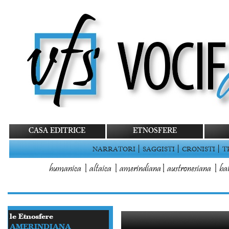
CASA EDITRICE
ETNOSFERE
|
|
|
NARRATORI
SAGGISTI
CRONISTI
T
humanica
|
altaica
|
amerindiana
|
austronesiana
|
bal