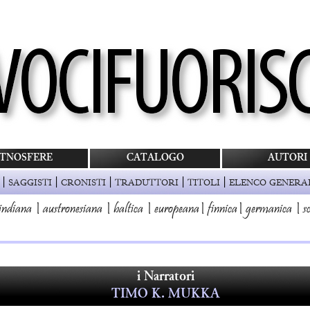
TNOSFERE
CATALOGO
AUTORI
|
|
|
|
|
SAGGISTI
CRONISTI
TRADUTTORI
TITOLI
ELENCO GENERA
indiana
|
austronesiana
|
baltica
|
europeana
|
finnica
|
germanica
|
s
i Narratori
TIMO K. MUKKA