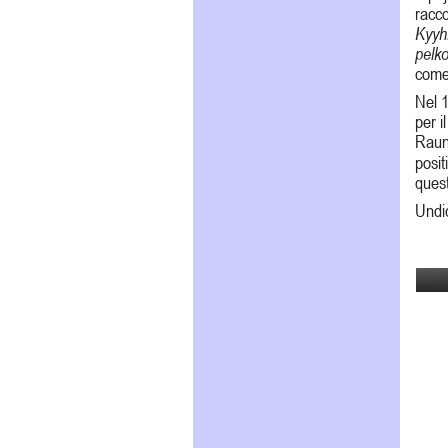
racco
Kyyh
pelk
come 
Nel 1
per i
Raun
posi
quest
Undic