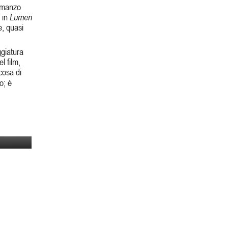
romanzo
 in
Lumen
e, quasi
ggiatura
el film,
cosa di
o; è