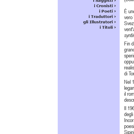
È uno
vero 
Svezi
vent'
synti
Fin d
grand
speri
oppur
reali
di To
Nel 1
lega
il ro
descr
Il 19
degli
Incor
poes
Sipir