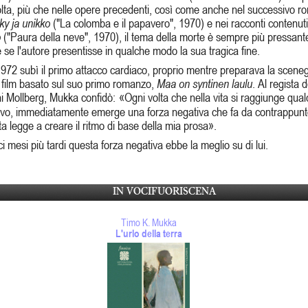
lta, più che nelle opere precedenti, così come anche nel successivo 
ky ja unikko
("La colomba e il papavero", 1970) e nei racconti contenuti
o
("Paura della neve", 1970), il tema della morte è sempre più pressant
se l'autore presentisse in qualche modo la sua tragica fine.
972 subì il primo attacco cardiaco, proprio mentre preparava la scene
l film basato sul suo primo romanzo,
Maa on syntinen laulu
. Al regista d
i Mollberg, Mukka confidò:
«Ogni volta che nella vita si raggiunge qual
tivo, immediatamente emerge una forza negativa che fa da contrappunt
a legge a creare il ritmo di base della mia prosa».
i mesi più tardi questa forza negativa ebbe la meglio su di lui.
IN VOCIFUORISCENA
Timo K. Mukka
L'urlo della terra