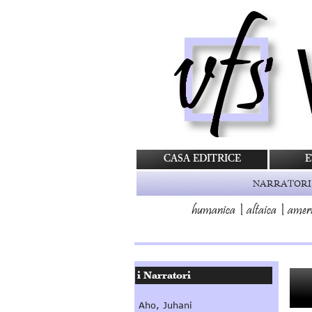
CASA EDITRICE
E
NARRATORI
humanica
|
altaica
|
amer