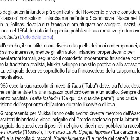
 degli autori finlandesi più significativi del Novecento e viene consider
"classico" non solo in Finlandia ma nell'intera Scandinavia. Nasce nel 
a, a Bollnäs, dove la sua famiglia si era rifugiata per sfuggire i nazisti. 
anni, nel 1964, tornato in Lapponia, pubblica il suo romanzo più famos
nen laulu
(
L’urlo della terra
).
all'esordio, il suo stile, assai diverso da quello dei suoi contemporanei,
issimo interesse; mentre gli altri autori finlandesi propendevano per
mentazioni formali, seguendo il cosiddetto modernismo finlandese post
e la tradizione realista, Mukka sviluppò uno stile poetico e allo stesso
sta, col quale descrive soprattutto l'area finnosvedese della Lapponia, l
rnionlaakso.
965 esce la sua raccolta di racconti
Tabu
("Tabù") dove, tra l'altro, desc
me sentimentale tra una ragazza quattordicenne e un adulto. Sempre d
manzo pacifista
Täältä jostakin
("Da qui, da qualche parte"), una cruda
izione dell'esperienza dell'autore durante il servizio di leva.
66 rappresenta per Mukka l'anno della svolta: diventa membro dell'Ass
 scrittori finlandesi e viene insignito del Premio nazionale per la letterat
aggiato da questi eventi positivi, nel giro di dieci mesi pubblica la raccol
ie
Punaista
("Rosso"), il romanzo
Laulu Sipirjan lapsista
("La canzone de
je") e la raccolta di racconti
Koiran kuolema
("La morte del cane"). In q