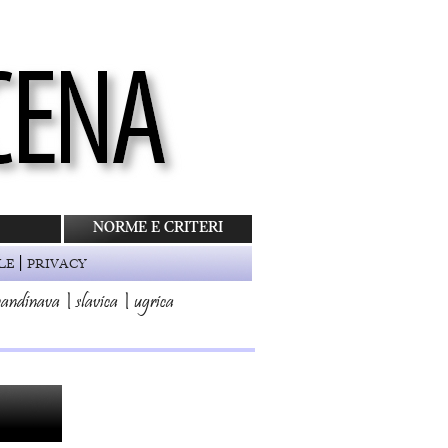
NORME E CRITERI
|
LE
PRIVACY
candinava
|
slavica
|
ugrica