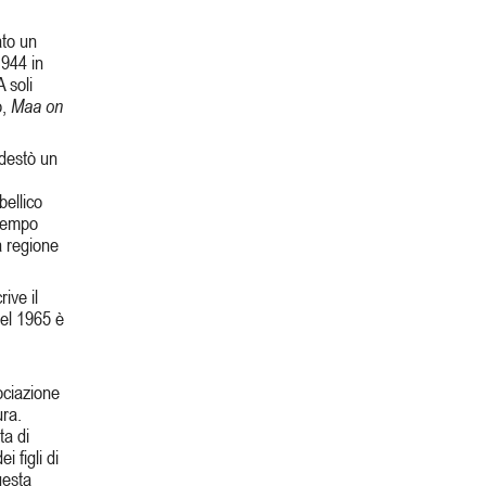
ato un
1944 in
A soli
o,
Maa on
 destò un
bellico
 tempo
a regione
rive il
el 1965 è
ociazione
ura.
ta di
i figli di
uesta