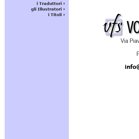
Via Piav
P