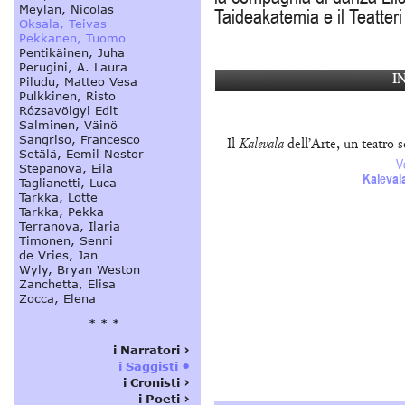
Taide­akatemia e il Teatter
I
Il
Kalevala
dell’Arte, un teatro s
V
Kalevala