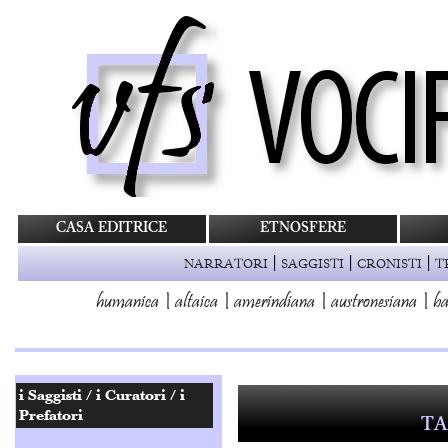
CASA EDITRICE
ETNOSFERE
|
|
|
NARRATORI
SAGGISTI
CRONISTI
T
humanica
|
altaica
|
amerindiana
|
austronesiana
|
ba
TA