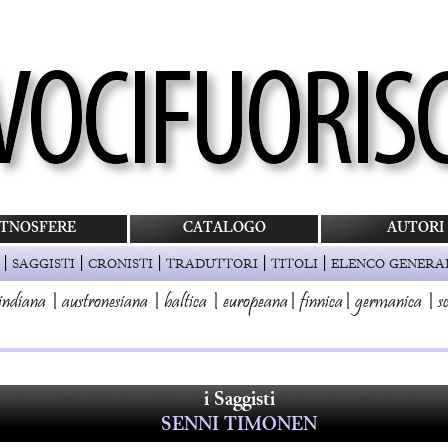
TNOSFERE
CATALOGO
AUTORI
|
|
|
|
|
SAGGISTI
CRONISTI
TRADUTTORI
TITOLI
ELENCO GENERA
indiana
|
austronesiana
|
baltica
|
europeana
|
finnica
|
germanica
|
s
i Saggisti
SENNI TIMONEN