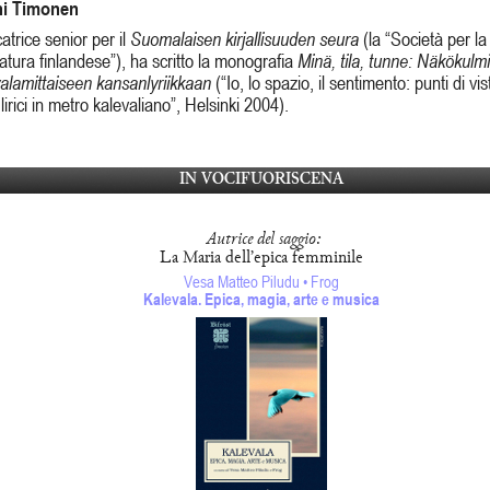
i Timonen
catrice senior per il
Suomalaisen kirjallisuuden seura
(la “Società per la
ratura ﬁnlandese”), ha scritto la monograﬁa
Minä, tila, tunne: Näkökulm
alamittaiseen kansan­lyriikkaan
(“Io, lo spazio, il sentimento: punti di vis
 lirici in metro kalevaliano”, Helsinki 2004).
IN VOCIFUORISCENA
Autrice del saggio:
La Maria dell’epica femminile
Vesa Matteo Piludu • Frog
Kalevala. Epica, magia, arte e musica