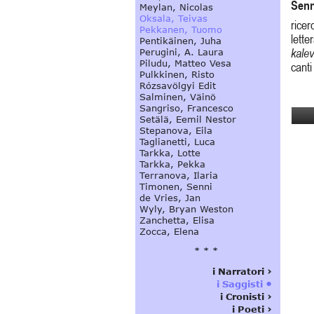
Senn
ricer
lette
kalev
canti