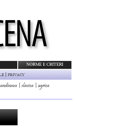
NORME E CRITERI
|
LE
PRIVACY
candinava
|
slavica
|
ugrica