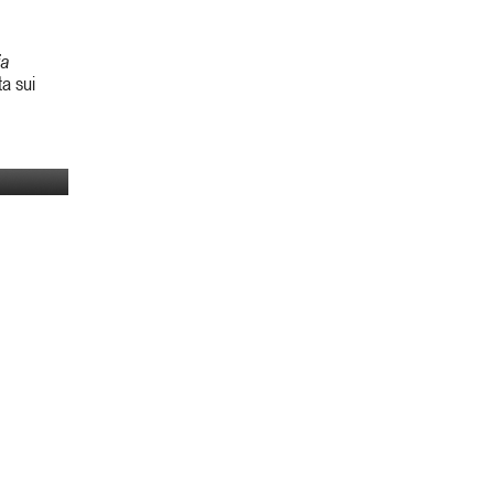
ia
ta sui