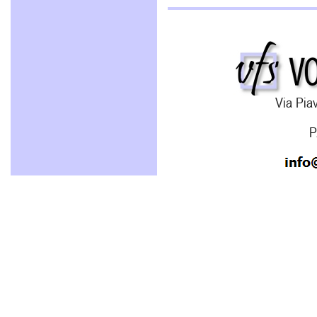
Via Piav
P