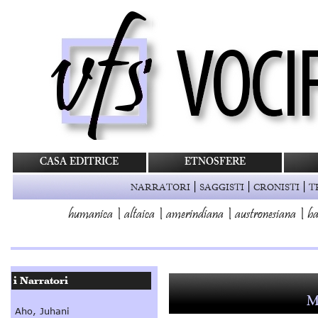
CASA EDITRICE
ETNOSFERE
|
|
|
NARRATORI
SAGGISTI
CRONISTI
T
humanica
|
altaica
|
amerindiana
|
austronesiana
|
ba
M