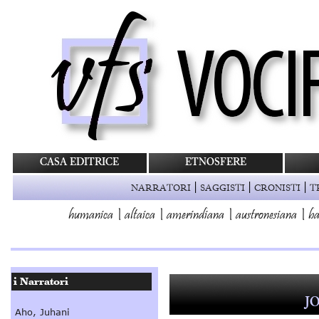
CASA EDITRICE
ETNOSFERE
|
|
|
NARRATORI
SAGGISTI
CRONISTI
T
humanica
|
altaica
|
amerindiana
|
austronesiana
|
ba
J