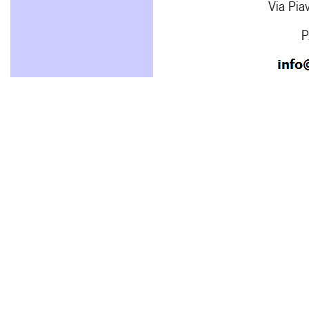
Via Piav
P